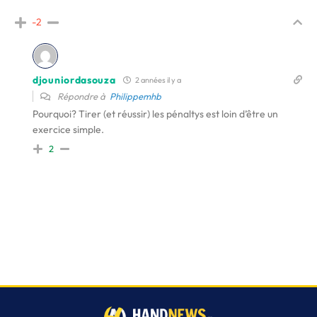
-2
djouniordasouza
2 années il y a
Répondre à
Philippemhb
Pourquoi? Tirer (et réussir) les pénaltys est loin d’être un
exercice simple.
2