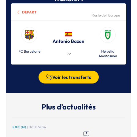
DÉPART
Reste de l'Europe
Antonio Bazan
FC Barcelone
Helvetia
PV
Anaitasuna
Voir les transferts
Plus d’actualités
LDC (M)
| 02/08/2026
1