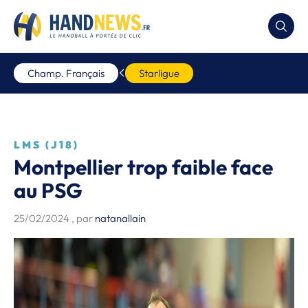
Champ. Français
Starligue
LMS (J18)
Montpellier trop faible face
au PSG
25/02/2024
, par
natanallain