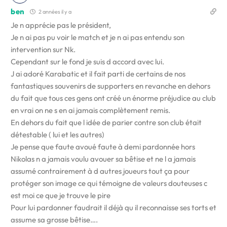
ben
2 années il y a
Je n apprécie pas le président,
Je n ai pas pu voir le match et je n ai pas entendu son
intervention sur Nk.
Cependant sur le fond je suis d accord avec lui.
J ai adoré Karabatic et il fait parti de certains de nos
fantastiques souvenirs de supporters en revanche en dehors
du fait que tous ces gens ont créé un énorme préjudice au club
en vrai on ne s en ai jamais complètement remis.
En dehors du fait que l idée de parier contre son club était
détestable ( lui et les autres)
Je pense que faute avoué faute à demi pardonnée hors
Nikolas n a jamais voulu avouer sa bêtise et ne l a jamais
assumé contrairement à d autres joueurs tout ça pour
protéger son image ce qui témoigne de valeurs douteuses c
est moi ce que je trouve le pire
Pour lui pardonner faudrait il déjà qu il reconnaisse ses torts et
assume sa grosse bêtise….