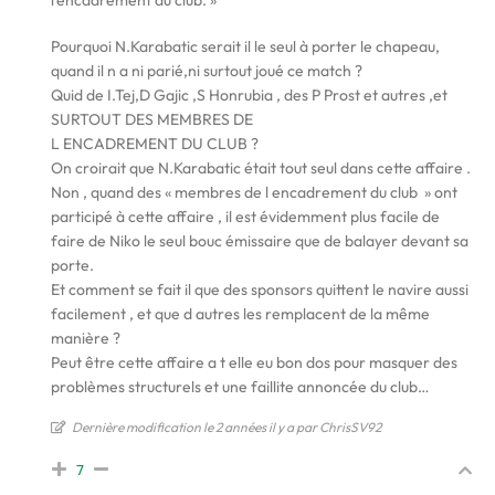
l’encadrement du club. »
Pourquoi N.Karabatic serait il le seul à porter le chapeau,
quand il n a ni parié,ni surtout joué ce match ?
Quid de I.Tej,D Gajic ,S Honrubia , des P Prost et autres ,et
SURTOUT DES MEMBRES DE
L ENCADREMENT DU CLUB ?
On croirait que N.Karabatic était tout seul dans cette affaire .
Non , quand des « membres de l encadrement du club » ont
participé à cette affaire , il est évidemment plus facile de
faire de Niko le seul bouc émissaire que de balayer devant sa
porte.
Et comment se fait il que des sponsors quittent le navire aussi
facilement , et que d autres les remplacent de la même
manière ?
Peut être cette affaire a t elle eu bon dos pour masquer des
problèmes structurels et une faillite annoncée du club…
Dernière modification le 2 années il y a par ChrisSV92
7