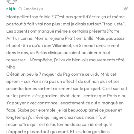
rkj4
2 années il y a
Montpellier trop faible ? C’est pas gentil d’écrire ça et même
pas tout à fait vrai non plus : moi je dirais surtout “trop juste”.
Les absents ont manqué même si certains présents (Porte,
Arthur Lenne, Monte, le jeune Prat) ont brillé. Mais pas assez
et peut-être qu’un bon Villeminot, un Simonet avec le vent
dans le dos, un Pellas clinique auraient pu aider à tout
renverser… N’empêche, j’ai vu de bien jolis mouvements côté
Mhb.
C’était un peu le 7 majeur du Psg contre celui du Mhb cet
aprem – car Paris n’a pas un effectif de ouf non plus et ses
secondes lames sortent rarement sur le parquet. C’est surtout
sur les poste-clés (gardien, pivot, demi-centre) que Paris a pu
s’appuyer avec constance ; exactement ce qui a manqué en
face. Skube par exemple, je l’ai beaucoup aimé ce joueur et
longtemps j’ai rêvé qu’il signe chez nous, mais il faut
reconnaître qu’il est à l’automne de sa carrière et qu’il
n’apporte plus autant qu’avant. Et les deux gardiens