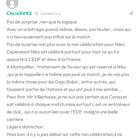
ChrisSV92
2 années il y a
Pas de surprise ,rien que la logique.
Avec un arbitrage quand même, disons, particulier…mais qui
n a heureusement pas influé sur le match.
Pas de surprise non plus avec la non célébration pour Niko.
Cependant Niko est célébré partout pour tout ce qu il a
apporté à L’EDF et donc à la France.
A Montpellier , traitement de faveur qui est reservé a Niko
,qui je le rappelle n a même pas joué ce match ,je ne vois pas
la même chose pour les Gajic,Robin , entre autres ,qui
faisaient partie de l histoire et qui ont joué il me semble…
Pour finir, Mr Villechaize, je ne suis pas certain que Canayer
soit célébré à chaque match,mais surtout c est un entraîneur
de club , qui n a aucun lien avec l’EDF, malgré une belle
carrière.
Légère distinction .
Mais bon ,il n y a pas débat sur cette non célébration,il ne