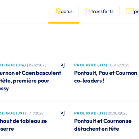
actus
transferts
p
LIGUE (J14)
| 15/12/2025
2
PROLIGUE (J13)
| 08/12/2025
urnon et Caen basculent
Pontault, Pau et Cournon
 tête, première pour
co-leaders !
ssy
LIGUE (J9)
| 11/11/2025
0
PROLIGUE (J7)
| 20/10/2025
 haut de tableau se
Pontault et Cournon se
sserre
détachent en tête