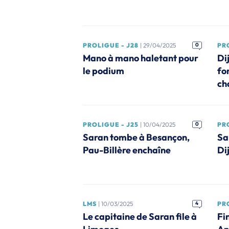
PROLIGUE - J28
| 29/04/2025
0
PRO
Mano à mano haletant pour
Di
le podium
fon
ch
PROLIGUE - J25
| 10/04/2025
0
PRO
Saran tombe à Besançon,
Sa
Pau-Billère enchaîne
Di
LMS
| 10/03/2025
4
PR
Le capitaine de Saran file à
Fi