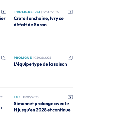
8
PROLIGUE (J3)
| 22/09/2025
2
ier
Créteil enchaîne, Ivry se
défait de Saran
0
PROLIGUE
| 03/06/2025
0
L’équipe type de la saison
025
LMS
| 18/05/2025
0
Simonnet prolonge avec le
n
H jusqu'en 2028 et continue