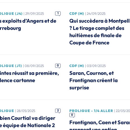
LIGUE (J4)
| 29/09/2025
1
CDF (M)
| 24/09/2025
s exploits d’Angers et de
Qui succèdera à Montpell
rrebourg
? Le tirage complet des
huitièmes de finale de
Coupe de France
LIGUE (J1)
| 08/09/2025
0
CDF (M)
| 03/09/2025
intes réussit sa première,
Saran, Cournon, et
lence cartonne
Frontignan créent la
surprise
OLIGUE
| 28/05/2025
2
PROLIGUE - 1/4 ALLER
| 22/05/2
0
bien Courtial va diriger
Frontignan, Caen et Sara
e équipe de Nationale 2
prennent une option