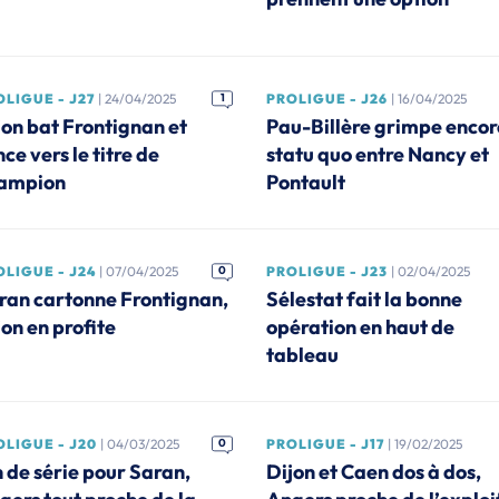
LIGUE - J27
| 24/04/2025
1
PROLIGUE - J26
| 16/04/2025
jon bat Frontignan et
Pau-Billère grimpe encor
ce vers le titre de
statu quo entre Nancy et
ampion
Pontault
LIGUE - J24
| 07/04/2025
0
PROLIGUE - J23
| 02/04/2025
ran cartonne Frontignan,
Sélestat fait la bonne
jon en profite
opération en haut de
tableau
OLIGUE - J20
| 04/03/2025
0
PROLIGUE - J17
| 19/02/2025
n de série pour Saran,
Dijon et Caen dos à dos,