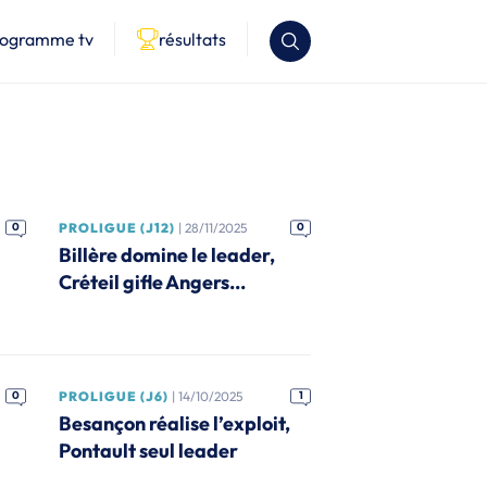
rogramme tv
résultats
0
PROLIGUE (J12)
| 28/11/2025
0
Billère domine le leader,
Créteil gifle Angers...
0
PROLIGUE (J6)
| 14/10/2025
1
Besançon réalise l’exploit,
Pontault seul leader