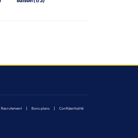
t
saison (1/3)
Recrutement
Bons plans
Confidentialité