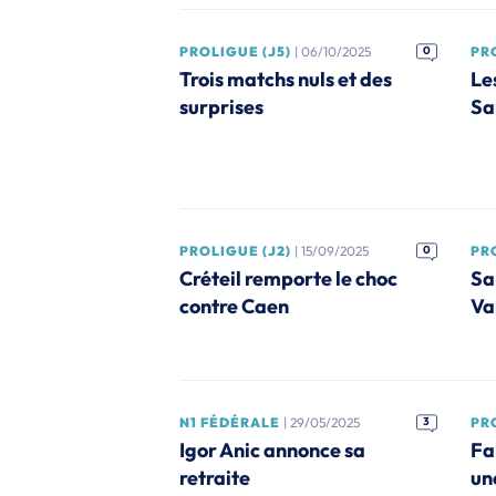
PROLIGUE (J5)
| 06/10/2025
0
PRO
Trois matchs nuls et des
Le
surprises
Sa
PROLIGUE (J2)
| 15/09/2025
0
PRO
Créteil remporte le choc
Sa
contre Caen
Va
N1 FÉDÉRALE
| 29/05/2025
3
PR
Igor Anic annonce sa
Fa
retraite
un