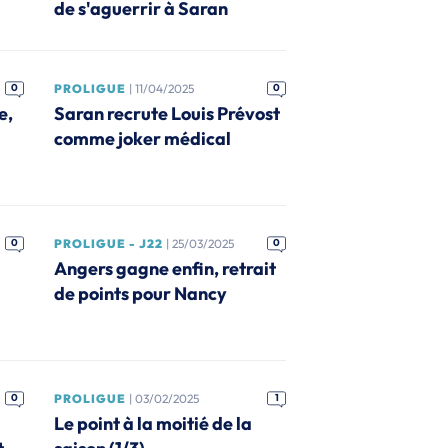
de s'aguerrir à Saran
0
PROLIGUE
| 11/04/2025
0
e,
Saran recrute Louis Prévost
comme joker médical
0
PROLIGUE - J22
| 25/03/2025
0
Angers gagne enfin, retrait
de points pour Nancy
0
PROLIGUE
| 03/02/2025
1
Le point à la moitié de la