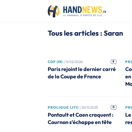
Tous les articles : Saran
CDF (M)
| 11/02/2026
8
PRO
Paris rejoint le dernier carré
Co
de la Coupe de France
en
Ma
PROLIGUE (J11)
| 25/11/2025
0
PRO
Pontault et Caen craquent :
Le
Cournon s’échappe en tête
re