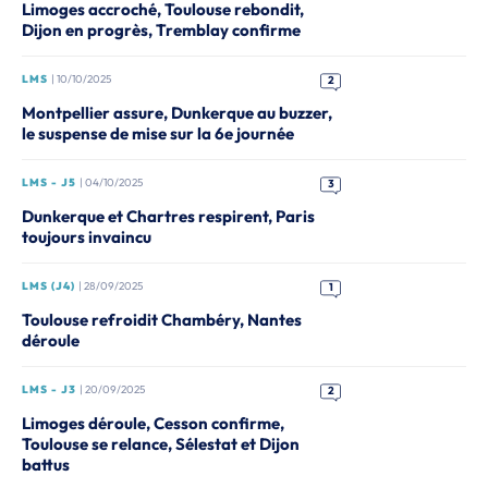
Limoges accroché, Toulouse rebondit,
Dijon en progrès, Tremblay confirme
LMS
| 10/10/2025
2
Montpellier assure, Dunkerque au buzzer,
le suspense de mise sur la 6e journée
LMS - J5
| 04/10/2025
3
Dunkerque et Chartres respirent, Paris
toujours invaincu
LMS (J4)
| 28/09/2025
1
Toulouse refroidit Chambéry, Nantes
déroule
LMS - J3
| 20/09/2025
2
Limoges déroule, Cesson confirme,
Toulouse se relance, Sélestat et Dijon
battus