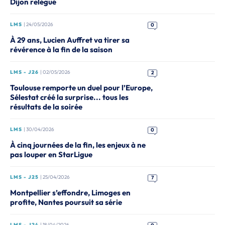
Dijon relégué
LMS
| 24/05/2026
0
À 29 ans, Lucien Auffret va tirer sa
révérence à la fin de la saison
LMS - J26
| 02/05/2026
2
Toulouse remporte un duel pour l’Europe,
Sélestat créé la surprise... tous les
résultats de la soirée
LMS
| 30/04/2026
0
À cinq journées de la fin, les enjeux à ne
pas louper en StarLigue
LMS - J25
| 25/04/2026
7
Montpellier s’effondre, Limoges en
profite, Nantes poursuit sa série
LMS - J24
| 18/04/2026