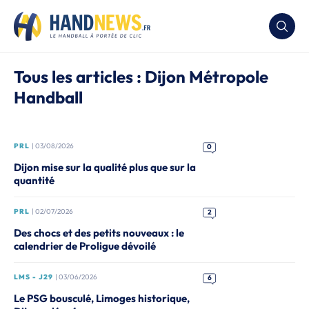
Tous les articles : Dijon Métropole
Handball
PRL
| 03/08/2026
0
Dijon mise sur la qualité plus que sur la
quantité
PRL
| 02/07/2026
2
Des chocs et des petits nouveaux : le
calendrier de Proligue dévoilé
LMS - J29
| 03/06/2026
6
Le PSG bousculé, Limoges historique,