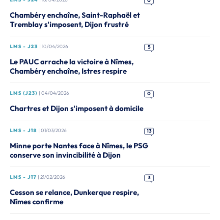
0
Chambéry enchaîne, Saint-Raphaël et
Tremblay s'imposent, Dijon frustré
LMS - J23
| 10/04/2026
5
Le PAUC arrache la victoire à Nîmes,
Chambéry enchaîne, Istres respire
LMS (J23)
| 04/04/2026
0
Chartres et Dijon s'imposent à domicile
LMS - J18
| 01/03/2026
13
Minne porte Nantes face à Nîmes, le PSG
conserve son invincibilité à Dijon
LMS - J17
| 21/02/2026
3
Cesson se relance, Dunkerque respire,
Nîmes confirme