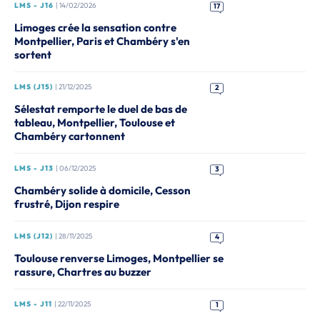
LMS - J16
| 14/02/2026
17
Limoges crée la sensation contre
Montpellier, Paris et Chambéry s'en
sortent
LMS (J15)
| 21/12/2025
2
Sélestat remporte le duel de bas de
tableau, Montpellier, Toulouse et
Chambéry cartonnent
LMS - J13
| 06/12/2025
3
Chambéry solide à domicile, Cesson
frustré, Dijon respire
LMS (J12)
| 28/11/2025
4
Toulouse renverse Limoges, Montpellier se
rassure, Chartres au buzzer
LMS - J11
| 22/11/2025
1