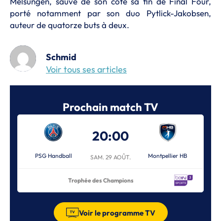
Melsungen, sauve de son côté sa fin de Final Four,
porté notamment par son duo Pytlick-Jakobsen,
auteur de quatorze buts à deux.
Schmid
Voir tous ses articles
Prochain match TV
20:00
PSG Handball
Montpellier HB
SAM. 29 AOÛT.
Trophée des Champions
Voir le programme TV