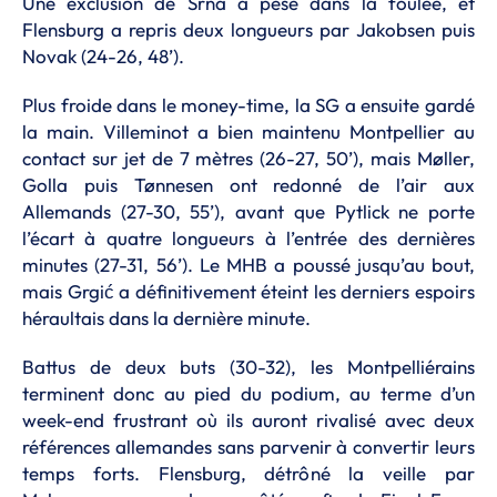
Une exclusion de Srna a pesé dans la foulée, et
Flensburg a repris deux longueurs par Jakobsen puis
Novak (24-26, 48’).
Plus froide dans le money-time, la SG a ensuite gardé
la main. Villeminot a bien maintenu Montpellier au
contact sur jet de 7 mètres (26-27, 50’), mais Møller,
Golla puis Tønnesen ont redonné de l’air aux
Allemands (27-30, 55’), avant que Pytlick ne porte
l’écart à quatre longueurs à l’entrée des dernières
minutes (27-31, 56’). Le MHB a poussé jusqu’au bout,
mais Grgić a définitivement éteint les derniers espoirs
héraultais dans la dernière minute.
Battus de deux buts (30-32), les Montpelliérains
terminent donc au pied du podium, au terme d’un
week-end frustrant où ils auront rivalisé avec deux
références allemandes sans parvenir à convertir leurs
temps forts. Flensburg, détrôné la veille par