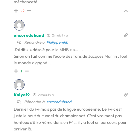
méchanceté…
-2
encoreduhand
2 mois il y a
Répondre à
Philippemhb
J’ai dit « » désolé pour le MHB « »…….
Sinon on fait comme l’école des fans de Jacques Martin , tout
le monde a gagné …!
1
Kalya19
2 mois il y a
Répondre à
encoreduhand
Dernier du F4 mais pas de la ligue européenne. Le F4 c’est
juste le bout du tunnel du championnat. C’est vraiment pas
honteux d’être 4ème dans un F4… il y a tout un parcours pour
arriver là.