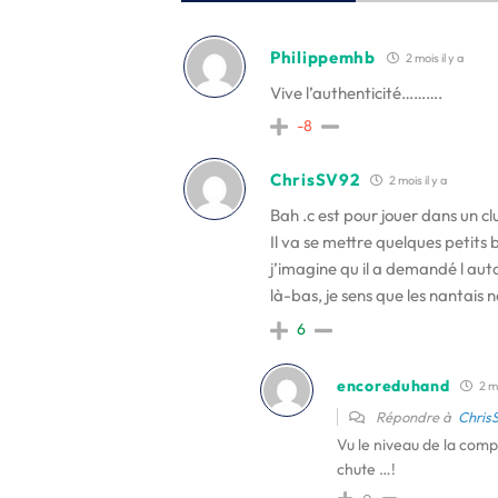
Philippemhb
2 mois il y a
Vive l’authenticité……….
-8
ChrisSV92
2 mois il y a
Bah .c est pour jouer dans un c
Il va se mettre quelques petits 
j’imagine qu il a demandé l auto
là-bas, je sens que les nantais
6
encoreduhand
2 mo
Répondre à
Chris
Vu le niveau de la compè
chute …!