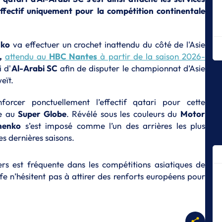
ha
effectif uniquement pour la compétition continentale
S
Gu
po
nko
va effectuer un crochet inattendu du côté de l'Asie
C
,
attendu au
HBC Nantes
à partir de la saison 2026-
i d'
Al-Arabi SC
afin de disputer le championnat d’Asie
S
Ch
eït.
l'
forcer ponctuellement l’effectif qatari pour cette
S
ve au
Super Globe
. Révélé sous les couleurs du
Motor
D
p
henko
s’est imposé comme l’un des arrières les plus
s dernières saisons.
S
Le
St
ers est fréquente dans les compétitions asiatiques de
fe n’hésitent pas à attirer des renforts européens pour
S
Ma
l’
cl
S