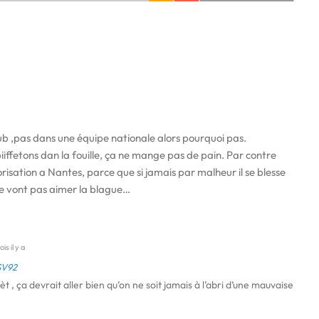
lub ,pas dans une équipe nationale alors pourquoi pas.
biiffetons dan la fouille, ça ne mange pas de pain. Par contre
risation a Nantes, parce que si jamais par malheur il se blesse
 ne vont pas aimer la blague…
is il y a
SV92
t , ça devrait aller bien qu’on ne soit jamais à l’abri d’une mauvaise