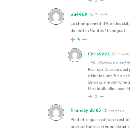
0
pa4469
2 mois il y a
Le championnat d’Asie des club
du match Nantes / Limoges !
4
ChrisSV92
2 mois il 
Répondre à
pa44
Pas faux.Du coup c est 
à Nantes, son futur clu
Sinon ça me chiffonera
Mais la situation peut ê
0
Francky du 85
2 mois il y a
Peut être que sa décision est l
pour sa famille, le hand ukraini