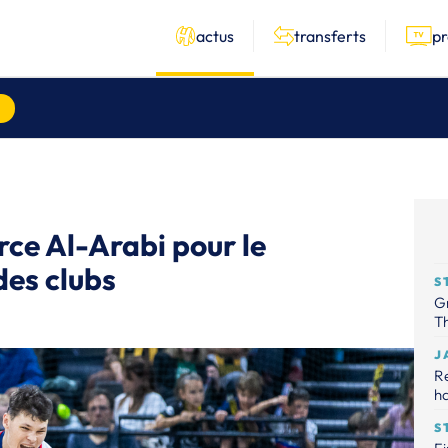
actus
transferts
p
rce Al-Arabi pour le
des clubs
S
Gr
Th
J
R
ha
S