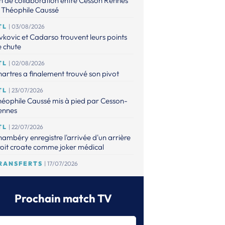
n de collaboration entre Cesson Rennes
 Théophile Caussé
TL
| 03/08/2026
vkovic et Cadarso trouvent leurs points
 chute
TL
| 02/08/2026
artres a finalement trouvé son pivot
TL
| 23/07/2026
éophile Caussé mis à pied par Cesson-
ennes
TL
| 22/07/2026
ambéry enregistre l'arrivée d'un arrière
oit croate comme joker médical
RANSFERTS
| 17/07/2026
 point sur les mises à jour de l'espace
ansferts
Prochain match TV
TL
| 16/07/2026
éophile Caussé placé en détention
ovisoire pour des faits de violences