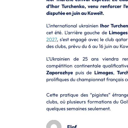
d’Ihor Turchenko, venu renforcer l’
disputée en juin au Koweït.
L’international ukrainien
Ihor Turche
cet été. L’arrière gauche de
Limoges
2027
, s’est engagé avec le club qatar
des clubs, prévu du 6 au 16 juin au Kow
L’Ukrainien de 25 ans viendra ren
compétition continentale qualificati
Zaporozhye
puis de
Limoges
,
Turc
prolifiques du championnat français ce
Cette pratique des “pigistes” étrang
clubs, où plusieurs formations du Gol
quelques semaines seulement.
Flof