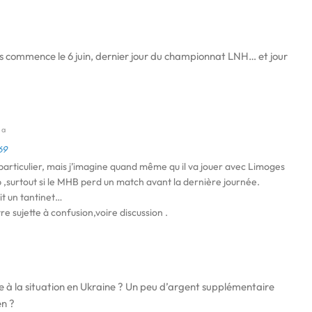
s commence le 6 juin, dernier jour du championnat LNH… et jour
y a
69
particulier, mais j’imagine quand même qu il va jouer avec Limoges
b ,surtout si le MHB perd un match avant la dernière journée.
it un tantinet…
tre sujette à confusion,voire discussion .
iée à la situation en Ukraine ? Un peu d’argent supplémentaire
en ?