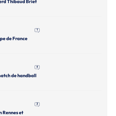
erd Thibaud Briet
1
upe de France
6
match de handball
2
n Rennes et