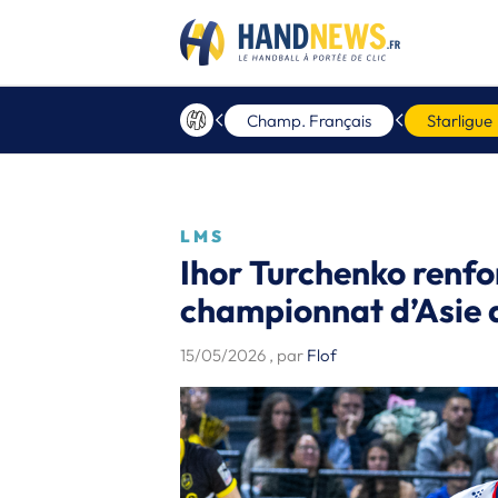
Champ. Français
Starligue
LMS
Ihor Turchenko renfo
championnat d’Asie 
15/05/2026
, par
Flof