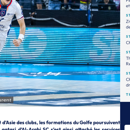
Fi
et
S
Zi
de
S
Ch
S
Th
R
S
Ch
dr
T
Le
tr
S
Th
d’Asie des clubs, les formations du Golfe poursuivent
pr
 qatari d’Al-Arabi SC s’est ainsi attaché les services