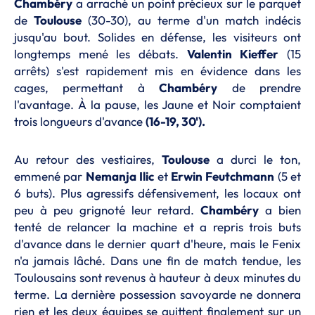
Chambéry
a arraché un point précieux sur le parquet
de
Toulouse
(30-30), au terme d'un match indécis
jusqu'au bout. Solides en défense, les visiteurs ont
longtemps mené les débats.
Valentin
Kieffer
(15
arrêts) s'est rapidement mis en évidence dans les
cages, permettant à
Chambéry
de prendre
l'avantage. À la pause, les Jaune et Noir comptaient
trois longueurs d'avance
(16-19, 30').
Au retour des vestiaires,
Toulouse
a durci le ton,
emmené par
Nemanja
Ilic
et
Erwin
Feutchmann
(5 et
6 buts). Plus agressifs défensivement, les locaux ont
peu à peu grignoté leur retard.
Chambéry
a bien
tenté de relancer la machine et a repris trois buts
d'avance dans le dernier quart d'heure, mais le Fenix
n'a jamais lâché. Dans une fin de match tendue, les
Toulousains sont revenus à hauteur à deux minutes du
terme. La dernière possession savoyarde ne donnera
rien et les deux équipes se quittent finalement sur un