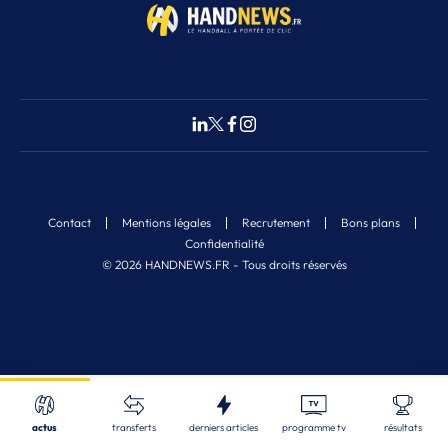
Contact
Mentions légales
Recrutement
Bons plans
Confidentialité
© 2026 HANDNEWS.FR - Tous droits réservés
Fermer
Nos derniers articles
Recherche
actus
transferts
derniers articles
programme tv
résultats
LBE
| 07/08/2026