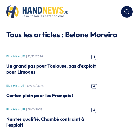
Tous les articles : Belone Moreira
EL (M) - J2
| 16/10/2024
1
Un grand pas pour Toulouse, pas d'exploit
pour Limoges
EL (M) - J1
| 09/10/2024
4
Carton plein pour les Français !
EL (M) - J5
| 28/11/2023
2
Nantes qualifié, Chambé contraint à
l'exploit