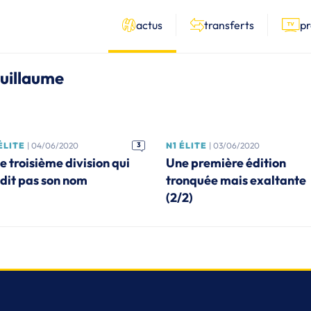
actus
transferts
p
Guillaume
ÉLITE
| 04/06/2020
3
N1 ÉLITE
| 03/06/2020
e troisième division qui
Une première édition
 dit pas son nom
tronquée mais exaltante
(2/2)