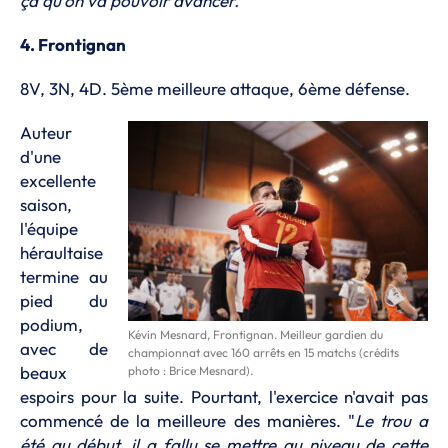
ça qu'on va pouvoir avancer.
"
4. Frontignan
8V, 3N, 4D. 5ème meilleure attaque, 6ème défense.
Auteur
d'une
excellente
saison,
l'équipe
héraultaise
termine au
pied du
podium,
Kévin Mesnard, Frontignan. Meilleur gardien du
avec de
championnat avec 160 arrêts en 15 matchs (crédits
beaux
photo : Brice Mesnard).
espoirs pour la suite. Pourtant, l'exercice n'avait pas
commencé de la meilleure des manières. "
Le trou a
été au début, il a fallu se mettre au niveau de cette