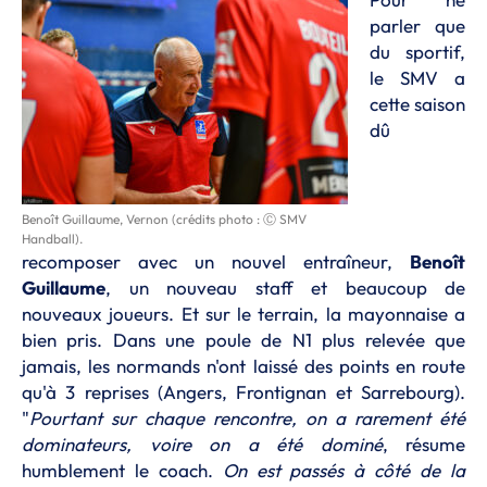
parler que
du sportif,
le SMV a
cette saison
dû
Benoît Guillaume, Vernon (crédits photo : Ⓒ SMV
Handball).
recomposer avec un nouvel entraîneur,
Benoît
Guillaume
, un nouveau staff et beaucoup de
nouveaux joueurs. Et sur le terrain, la mayonnaise a
bien pris. Dans une poule de N1 plus relevée que
jamais, les normands n'ont laissé des points en route
qu'à 3 reprises (Angers, Frontignan et Sarrebourg).
"
Pourtant sur chaque rencontre, on a rarement été
dominateurs, voire on a été dominé
, résume
humblement le coach.
On est passés à côté de la