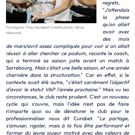
regrets.
"
J'attendais
la phase
qu'on allait
Frontignan Thau Handball (crédits photo : Brice
avoir avec
Mesnard).
des mois
de mars/avril assez compliqués pour voir si on allait
réussir à aller chercher ce podium
, raconte le coach,
qui a terminé sa saison juste avant un match à
Sarrebourg.
Mais c'était une belle saison, et une année
charnière dans la structuration.
" Car en effet, si le
contexte avait été autre, "
c'était carrément l'objectif
d'avoir le statut VAP l'année prochaine.
" Mais vu les
circonstances, le club reste prudent. C'est un nouveau
cycle qui s'ouvre, mais l'idée n'est pas de faire
n'importe quoi ou de dénaturer le club pour le
professionnaliser nous dit Curabet. "
Le partage,
s'amuser, rigoler, mais à la fois être performant et
former du jeune joueur motivé avec des valeurs de