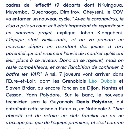
cadres de l'effectif (9 départs dont NKuingoua,
Muyembo, Ouedraogo, Dimitrov, Gheysen), le COV
va entamer un nouveau cycle. "
Avec le coronavirus, le
club a pris un coup et il était important de repartir sur
un nouveau projet
, explique Johan Kiangebeni.
L'équipe était vieillissante, et on va prendre un
nouveau départ en recrutant des jeunes à fort
potentiel qui ont vraiment l'envie de montrer qu'ils ont
leur place à ce niveau. Donc on se rajeunit, mais on
reste compétiteurs, et avec l'ambition de continuer à
battre les VAP.
" Ainsi, 7 joueurs vont arriver dans
l'Eure-et-Loir, dont les Grenoblois
Léo Dubois
et
Slaven Brdar, ou encore l'ancien de Dijon, Nantes et
Cesson, Yann Polydore. Sur le banc, le nouveau
technicien sera le Guyannais
Denis Polydore
, qui
entraînait cette saison à Puteaux, en Nationale 3. "
Son
objectif est de refaire un club familial où on ne
s'occupe pas que de l'équipe première, et c'est comme