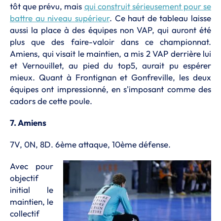
tôt que prévu, mais
qui construit sérieusement pour se
battre au niveau supérieur
. Ce haut de tableau laisse
aussi la place à des équipes non VAP, qui auront été
plus que des faire-valoir dans ce championnat.
Amiens, qui visait le maintien, a mis 2 VAP derrière lui
et Vernouillet, au pied du top5, aurait pu espérer
mieux. Quant à Frontignan et Gonfreville, les deux
équipes ont impressionné, en s'imposant comme des
cadors de cette poule.
7. Amiens
7V, 0N, 8D. 6ème attaque, 10ème défense.
Avec pour
objectif
initial le
maintien, le
collectif