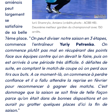
amiénois
peut
largement
se
Iurii Shamrylo, Amiens (crédits photo : ACBB HB).
satisfaire
Deuxième meilleur gardien du championnat avec 150
de sa belle
arrêts.
7ème place. "
On peut diviser notre saison en 3 étapes
,
commence l'entraîneur
Yuriy Petrenko
.
On
commence plutôt pas mal en récupérant des points
face aux équipes contre qui on devait le faire, puis on
est arrivés à une période très difficile. 6 défaites de
suite, en comptant le match de coupe où on perd aux
tirs aux buts. A ce moment-là, on commence à perdre
confiance et il a fallu attendre la reprise en février
pour recommencer à gagner des matchs. C'est
dommage que la saison se soit finie de telle façon
parce qu'on était dans de bonnes dispositions et on
aurait pu gratter quelques places d'ici la fin de
saison.
"