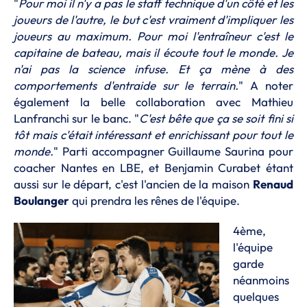
"
Pour moi il n'y a pas le staff technique d'un côté et les
joueurs de l'autre, le but c'est vraiment d'impliquer les
joueurs au maximum. Pour moi l'entraîneur c'est le
capitaine de bateau, mais il écoute tout le monde. Je
n'ai pas la science infuse.
Et ça mène à des
comportements d'entraide sur le terrain.
" A noter
également la belle collaboration avec Mathieu
Lanfranchi sur le banc. "
C'est bête que ça se soit fini si
tôt mais c'était intéressant et enrichissant pour tout le
monde.
" Parti accompagner Guillaume Saurina pour
coacher Nantes en LBE, et Benjamin Curabet étant
aussi sur le départ, c'est l'ancien de la maison
Renaud
Boulanger
qui prendra les rênes de l'équipe.
4ème,
l'équipe
garde
néanmoins
quelques