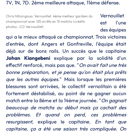
7V, 1N, 7D. 2ème meilleure attaque, 11ème défense.
Vernouillet
Chris NKuingoua, Vernouillet. 4ème meilleur gardien du
championnat avec 125 arrêts en 15 matchs (crédits
est l'une
photos : CO Vernouillet)
des équipes
qui a le mieux attaqué ce championnat. Trois victoires
d'entrée, dont Angers et Gonfreville, l'équipe était
déjà sur de bons rails. Un succès que le capitaine
Johan Kiangebeni
explique par la solidité d'un
effectif renforcé, mais pas que. "
On avait fait une très
bonne préparation, et je
pense qu'on était plus prêts
que les autres équipes.
" Mais lorsque les premières
blessures sont arrivées, le collectif vernolitain a été
fortement déstabilisé, au point de ne gagner aucun
match entre la 8ème et la 14ème journée. "
On gagnait
beaucoup de matchs au début mais ça cachait des
problèmes. Et quand on perd, ces problèmes
resurgissent
, explique le capitaine.
En tant que
capitaine, ça a été une saison très compliquée. On