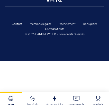
Contact
Mentions légales
Recrutement
Bons plans
Confidentialité
© 2026 HANDNEWS.FR - Tous droits réservés
Fermer
Nos derniers articles
Recherche
actus
transferts
derniers articles
programme tv
résultats
EDF (M) U18 - 1/4
| 06/08/2026