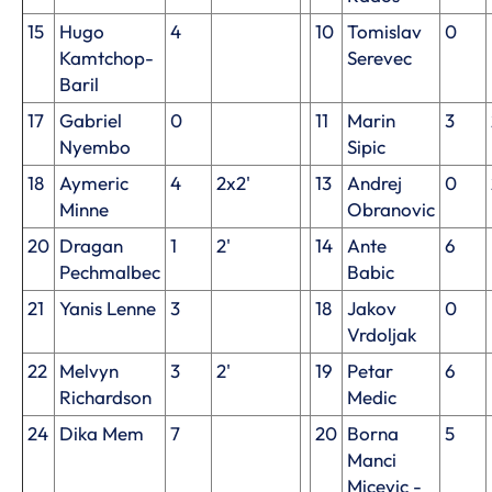
15
Hugo
4
10
Tomislav
0
Kamtchop-
Serevec
Baril
17
Gabriel
0
11
Marin
3
Nyembo
Sipic
18
Aymeric
4
2x2'
13
Andrej
0
Minne
Obranovic
20
Dragan
1
2'
14
Ante
6
Pechmalbec
Babic
21
Yanis Lenne
3
18
Jakov
0
Vrdoljak
22
Melvyn
3
2'
19
Petar
6
Richardson
Medic
24
Dika Mem
7
20
Borna
5
Manci
Micevic -