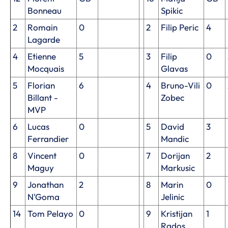
Bonneau
Spikic
2
Romain
0
2
Filip Peric
4
Lagarde
4
Etienne
5
3
Filip
0
Mocquais
Glavas
5
Florian
6
4
Bruno-Vili
0
Billant -
Zobec
MVP
6
Lucas
0
5
David
3
Ferrandier
Mandic
8
Vincent
0
7
Dorijan
2
Maguy
Markusic
9
Jonathan
2
8
Marin
0
N'Goma
Jelinic
14
Tom Pelayo
0
9
Kristijan
1
Rados