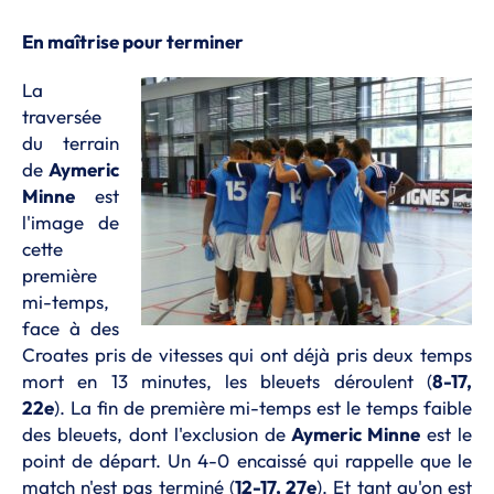
En maîtrise pour terminer
La
traversée
du terrain
de
Aymeric
Minne
est
l'image de
cette
première
mi-temps,
face à des
Croates pris de vitesses qui ont déjà pris deux temps
mort en 13 minutes, les bleuets déroulent (
8-17,
22e
). La fin de première mi-temps est le temps faible
des bleuets, dont l'exclusion de
Aymeric Minne
est le
point de départ. Un 4-0 encaissé qui rappelle que le
match n'est pas terminé (
12-17, 27e
). Et tant qu'on est