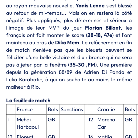
au rayon mauvaise nouvelle,
Yanis Lenne
s'est blessé
au retour de mi-temps... Mais on en restera là côté
négatif. Plus appliqués, plus déterminés et sérieux à
l'image de leur MVP du jour
Florian Billant
, les
français ont fait monter le score (
28-18, 47e
) et l'ont
maintenu au bras de
Dika Mem
. Le relâchement en fin
de match n'enlève pas que les bleuets peuvent se
féliciter d'une belle victoire et d'un bronze qui ne sera
pas à jeter par la fenêtre (
35-30 ,FM
). Une première
depuis la génération 88/89 de Adrien Di Panda et
Luka Karabatic, à qui on souhaite au moins le même
malheur à Rio.
La feuille de match
France
Buts
Sanctions
Croatie
Buts
1
Mehdi
GB
12
Moreno
GB
Harbaoui
Car
12
Florent
GB
16
Matija
GB