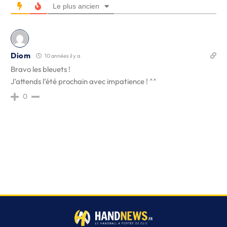
Le plus ancien
Diom
10 années il y a
Bravo les bleuets !
J’attends l’été prochain avec impatience ! ^^
0