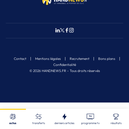
Contact
Mentions légales
Recrutement
Bons plans
Confidentialité
© 2026 HANDNEWS.FR - Tous droits réservés
Fermer
Nos derniers articles
Recherche
actus
transferts
derniers articles
programme tv
résultats
ALL
| 08/08/2026