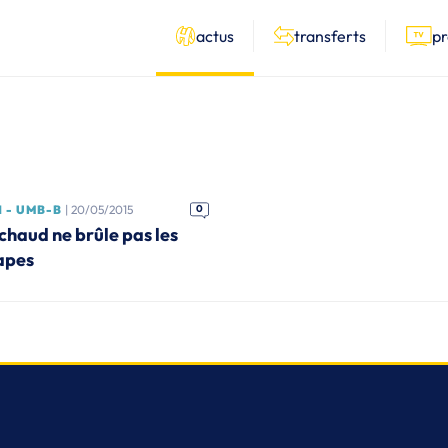
actus
transferts
p
 - UMB-B
| 20/05/2015
0
chaud ne brûle pas les
apes