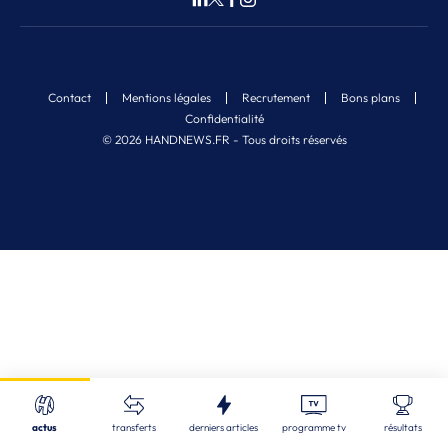
Contact
Mentions légales
Recrutement
Bons plans
Confidentialité
© 2026 HANDNEWS.FR - Tous droits réservés
Fermer
Nos derniers articles
Recherche
actus
transferts
derniers articles
programme tv
résultats
CDF
| 05/08/2026