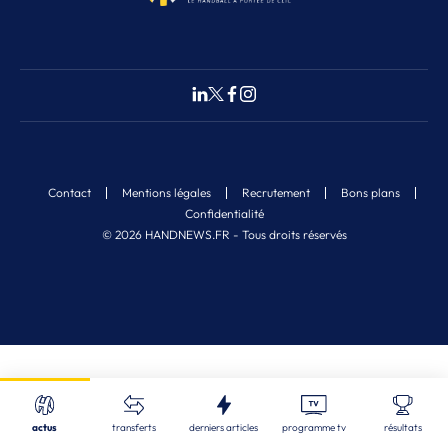
Contact
Mentions légales
Recrutement
Bons plans
Confidentialité
© 2026 HANDNEWS.FR - Tous droits réservés
Fermer
Nos derniers articles
Recherche
actus
transferts
derniers articles
programme tv
résultats
STL
| 06/08/2026