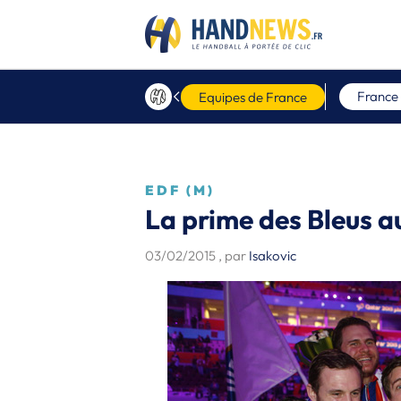
France
Equipes de France
EDF (M)
La prime des Bleus a
03/02/2015
, par
Isakovic