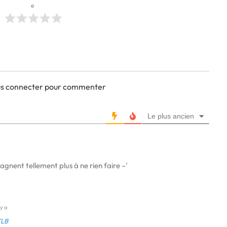
e
ous connecter pour commenter
Le plus ancien
gagnent tellement plus à ne rien faire –'
 y a
TLB