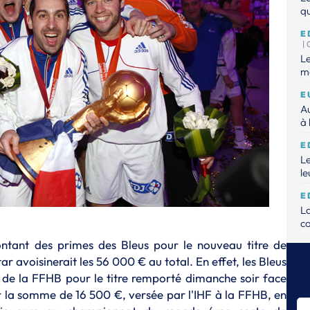
qu
E
|
Le
mo
E
Au
à 
E
Le
le
E
L
c
ontant des primes des Bleus pour le nouveau titre de
E
voisinerait les 56 000 € au total. En effet, les Bleus
Le
e la FFHB pour le titre remporté dimanche soir face
E
er la somme de 16 500 €, versée par l'IHF à la FFHB, en
Dé