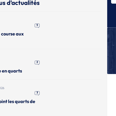
us d’actualités
Le
E
Le
E
5
Le
a course aux
fi
E
Le
M
2
E
Le
e en quarts
gr
q
026
3
int les quarts de