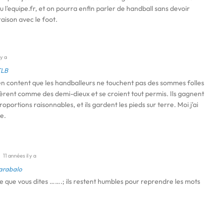
u l'equipe.fr, et on pourra enfin parler de handball sans devoir
raison avec le foot.
 y a
TLB
 bien content que les handballeurs ne touchent pas des sommes folles
idèrent comme des demi-dieux et se croient tout permis. Ils gagnent
roportions raisonnables, et ils gardent les pieds sur terre. Moi j'ai
e.
11 années il y a
arabalo
e que vous dites …….; ils restent humbles pour reprendre les mots