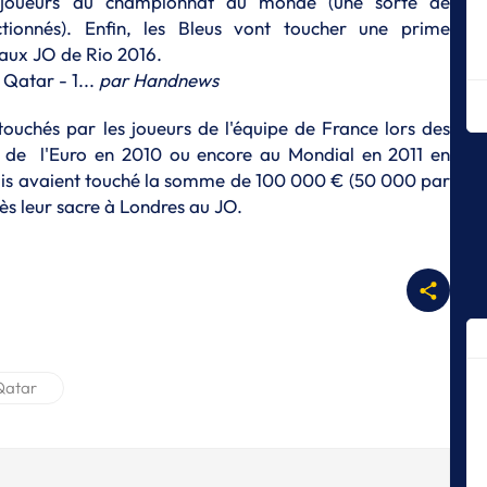
s joueurs au championnat du monde (une sorte de
m
ctionnés). Enfin, les Bleus vont toucher une prime
E
 aux JO de Rio 2016.
Le
Qatar - 1...
par
Handnews
F
E
touchés par les joueurs de l'équipe de France lors des
La
s de l'Euro en 2010 ou encore au Mondial en 2011 en
E
çais avaient touché la somme de 100 000 € (50 000 par
Le
s leur sacre à Londres au JO.
E
Le
de
E
Le
E
Qatar
T
Pe
U
E