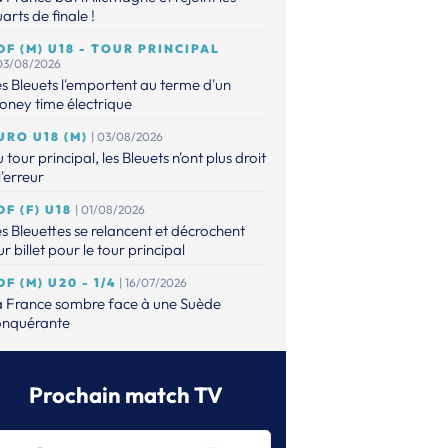
arts de finale !
DF (M) U18 - TOUR PRINCIPAL
 03/08/2026
s Bleuets l'emportent au terme d'un
ney time électrique
URO U18 (M)
| 03/08/2026
 tour principal, les Bleuets n'ont plus droit
l'erreur
DF (F) U18
| 01/08/2026
s Bleuettes se relancent et décrochent
ur billet pour le tour principal
DF (M) U20 - 1/4
| 16/07/2026
a France sombre face à une Suède
onquérante
URO (M) U20
| 14/07/2026
s Bleuets contre la Suède en quarts !
Prochain match TV
DF (M) - U20
| 14/07/2026
faits, les Bleuets n'ont plus leur destin en