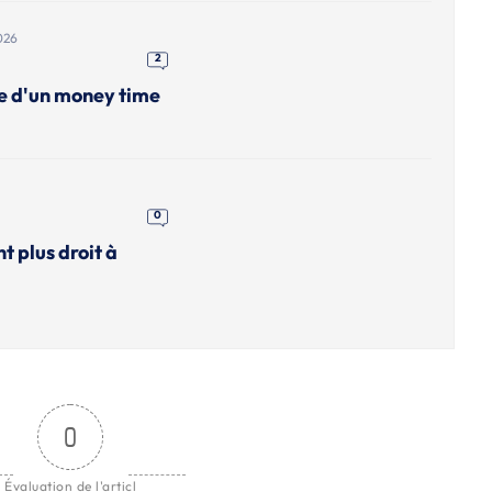
026
2
me d'un money time
0
nt plus droit à
0
Évaluation de l'articl