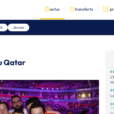
actus
transferts
p
 A
Jeunes
u Qatar
E
L'
au
E
Le
E
|
La