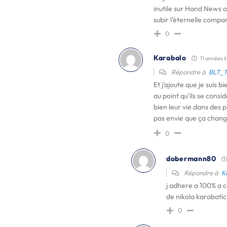
inutile sur Hand News o
subir l'éternelle compa
0
Karabalo
11 années il
Répondre à
BLT_
Et j'ajoute que je suis
au point qu'ils se cons
bien leur vie dans des p
pas envie que ça chang
0
dobermann80
Répondre à
K
j adhere a 100% a c
de nikola karabatic
0