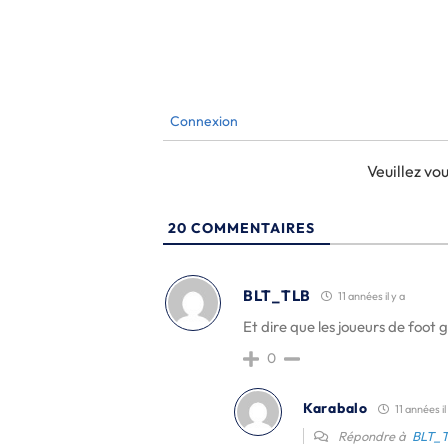
Connexion
Veuillez v
20
COMMENTAIRES
BLT_TLB
11 années il y a
Et dire que les joueurs de foot 
0
Karabalo
11 années il
Répondre à
BLT_