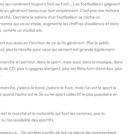
ens qui ramènent toujours tout au foot… Les footballeurs gagnent
ils en génèrent beaucoup tout simplement. C'est pas une histoire
rché. Derrière le salaire d'un footballeur se cache un
onne qui va au stade, augmente les chiffres d'audience et donc
é, achète un maillot etc.
t eux aussi en fonction de ce qu'ils génèrent. Plus le public
, plus la récolte pour ceux qui sèment est grande également.
marche et partout, dans le sport, mais aussi dans la musique, dans
 de CD, plus tu gagnes d'argent, plus tes films font d'entrées, plus
.
rche, j'adore le hand, j'adore le foot, mais l'un est le sport le
quand l'autre est le 3e ou 4e sport collectif le plus populaire en
'est la marché et la notoriété qui font les sommes, pas la
ou l'accessibilité des sportifs.
compris ça… On arrêtera enfin de lire ce genre de commentaire