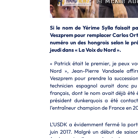
Si le nom de Yérime Sylla faisait pa
Veszprem pour remplacer Carlos Ortega
numéro un des hongrois selon le pr
jeudi dans « La Voix du Nord ».
« Patrick était le premier, je peux v
Nord », Jean-Pierre Vandaele affir
Veszprem pour prendre la successio
technicien espagnol aurait donc 
français, dont le nom avait déjà été 
président dunkerquois a été contact
l’entraîneur champion de France en 201
L’USDK a évidemment fermé la porte 
juin 2017. Malgré un début de saiso