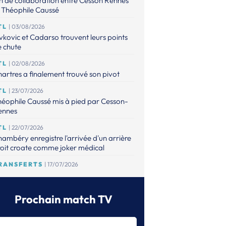
n de collaboration entre Cesson Rennes
 Théophile Caussé
TL
| 03/08/2026
vkovic et Cadarso trouvent leurs points
 chute
TL
| 02/08/2026
artres a finalement trouvé son pivot
TL
| 23/07/2026
éophile Caussé mis à pied par Cesson-
ennes
TL
| 22/07/2026
ambéry enregistre l'arrivée d'un arrière
oit croate comme joker médical
RANSFERTS
| 17/07/2026
 point sur les mises à jour de l'espace
ansferts
Prochain match TV
TL
| 16/07/2026
éophile Caussé placé en détention
ovisoire pour des faits de violences