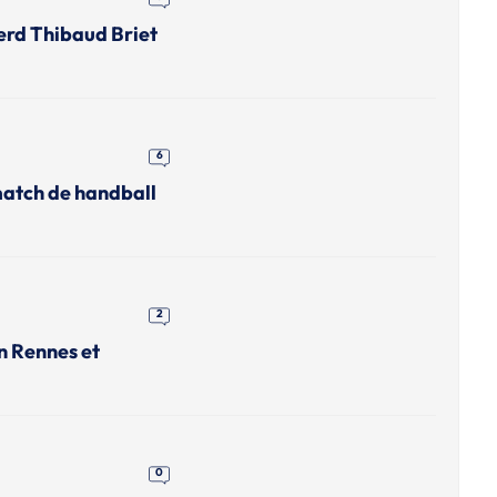
erd Thibaud Briet
6
match de handball
2
n Rennes et
0