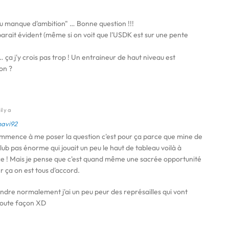
u manque d'ambition" … Bonne question !!!
arait évident (même si on voit que l'USDK est sur une pente
ça j'y crois pas trop ! Un entraineur de haut niveau est
on ?
l y a
havi92
mence à me poser la question c'est pour ça parce que mine de
club pas énorme qui jouait un peu le haut de tableau voilà à
 ! Mais je pense que c'est quand même une sacrée opportunité
er ça on est tous d'accord.
ndre normalement j'ai un peu peur des représailles qui vont
 toute façon XD