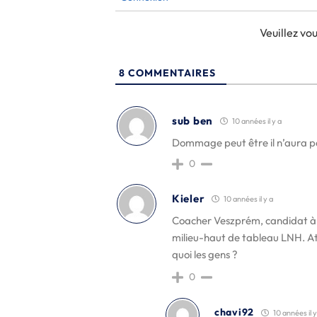
Veuillez v
8
COMMENTAIRES
sub ben
10 années il y a
Dommage peut être il n’aura pa
0
Kieler
10 années il y a
Coacher Veszprém, candidat à 
milieu-haut de tableau LNH. A
quoi les gens ?
0
chavi92
10 années il y