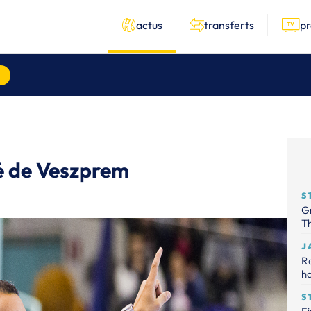
actus
transferts
p
té de Veszprem
S
Gr
Th
J
R
ha
S