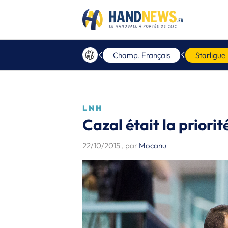
Champ. Français
Starligue
LNH
Cazal était la priori
22/10/2015
, par
Mocanu