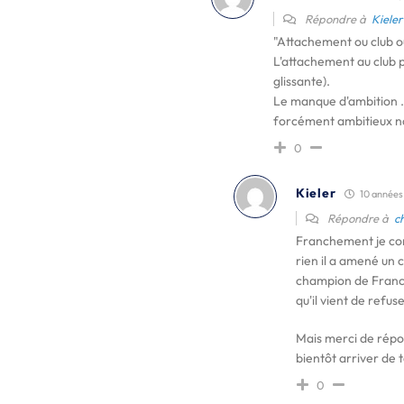
Répondre à
Kieler
"Attachement ou club o
L'attachement au club p
glissante).
Le manque d'ambition … 
forcément ambitieux n
0
Kieler
10 années i
Répondre à
c
Franchement je com
rien il a amené un 
champion de France
qu'il vient de refus
Mais merci de répo
bientôt arriver de
0