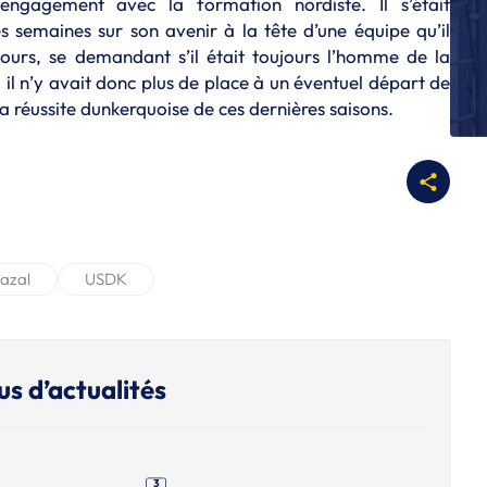
ngagement avec la formation nordiste. Il s’était
Dy
s semaines sur son avenir à la tête d’une équipe qu’il
cours, se demandant s’il était toujours l’homme de la
S
St
, il n’y avait donc plus de place à un éventuel départ de
d
a réussite dunkerquoise de ces dernières saisons.
S
Al
a
S
Us
S
Cazal
USDK
R
H
L
Le
us d’actualités
3