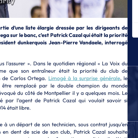
ha
S
Gu
po
rtie d’une liste élargie dressée par les dirigeants de
C
 sur le banc, c’est Patrick Cazal qui était la priorité
ésident dunkerquois Jean-Pierre Vandaele, interrogé
S
Ch
l'
ous l’assurer ». Dans le quotidien régional « La Voix du
S
me que son entraîneur était la priorité du club de
D
p
n de Carlos Ortega.
Limogé à la surprise générale
, le
pu être remplacé par le double champion du monde
S
évoqué du côté de Montpellier il y a quelques mois. Le
Le
St
é par l’agent de Patrick Cazal qui voulait savoir si
4 était libre.
S
Ma
l’
à un départ de son technicien, sous contrat jusqu’en
cl
n en dent de scie de son club, Patrick Cazal souhaite
S