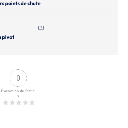
rs points de chute
1
n pivot
0
Évaluation de l'articl
e