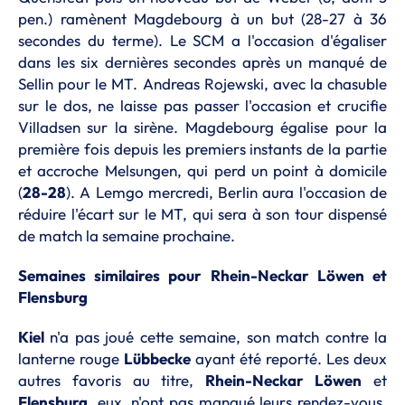
pen.) ramènent Magdebourg à un but (28-27 à 36
secondes du terme). Le SCM a l'occasion d'égaliser
dans les six dernières secondes après un manqué de
Sellin pour le MT. Andreas Rojewski, avec la chasuble
sur le dos, ne laisse pas passer l'occasion et crucifie
Villadsen sur la sirène. Magdebourg égalise pour la
première fois depuis les premiers instants de la partie
et accroche Melsungen, qui perd un point à domicile
(
28-28
). A Lemgo mercredi, Berlin aura l'occasion de
réduire l'écart sur le MT, qui sera à son tour dispensé
de match la semaine prochaine.
Semaines similaires pour Rhein-Neckar Löwen et
Flensburg
Kiel
n'a pas joué cette semaine, son match contre la
lanterne rouge
Lübbecke
ayant été reporté. Les deux
autres favoris au titre,
Rhein-Neckar Löwen
et
Flensburg
, eux, n'ont pas manqué leurs rendez-vous.