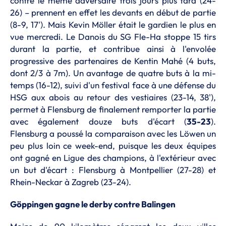
contre le même adversaire trois jours plus tard (24-
26) – prennent en effet les devants en début de partie
(8-9, 17'). Mais Kevin Möller était le gardien le plus en
vue mercredi. Le Danois du SG Fle-Ha stoppe 15 tirs
durant la partie, et contribue ainsi à l'envolée
progressive des partenaires de Kentin Mahé (4 buts,
dont 2/3 à 7m). Un avantage de quatre buts à la mi-
temps (16-12), suivi d'un festival face à une défense du
HSG aux abois au retour des vestiaires (23-14, 38'),
permet à Flensburg de finalement remporter la partie
avec également douze buts d'écart (
35-23
).
Flensburg a poussé la comparaison avec les Löwen un
peu plus loin ce week-end, puisque les deux équipes
ont gagné en Ligue des champions, à l'extérieur avec
un but d'écart : Flensburg à Montpellier (27-28) et
Rhein-Neckar à Zagreb (23-24).
Göppingen gagne le derby contre Balingen