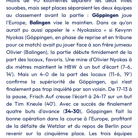
Moins de 90 kilomètres séparent les deux villes
souabes, mais sept places séparaient les deux équipes
au classement avant la partie :
Göppingen
joue
l'Europe,
Balingen
vise le maintien. Dans ce qu'on
aurait pu aussi appeler le « Nyokasico » si Kevynn
Nyokas (Göppingen, en phase de reprise et en tribune
pour ce match) avait pu jouer face à son frère jumeau
Olivier (Balingen), la partie débute timidement de la
part des locaux, favoris. Une mine d'Olivier Nyokas à
dix mètres maintient le HBW à un but d'écart (7-6,
14'). Mais un 4-0 de la part des locaux (11-6, 19')
confirme la supériorité de Göppingen, qui n'est
finalement pas trop inquiété par son voisin. De 17-13 à
la pause, Frisch Auf creuse l'écart à 24-17 sur un but
de Tim Kneule (40'). Avec ce succès de finalement
quatre buts d'avance (
34-30
), Göppingen fait la
bonne opération dans la course à l'Europe, profitant
de la défaite de Wetzlar et du repos de Berlin pour
revenir sur la cinquième place. Les trois équipes