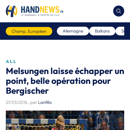
Allemagne
Balkans
Scan
Champ. Européen
ALL
Melsungen laisse échapper un
point, belle opération pour
Bergischer
21/03/2016
, par
Lanfillo