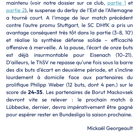
maintenu (voir notre dossier sur ce club,
partie 1
et
partie 2
), le suspense du derby de l'Est de l'Allemagne
a tourné court. A l'image de leur match précédent
contre l'autre promu Stuttgart, le SC DHfK a pris un
avantage conséquent très tôt dans la partie (3-8, 10')
et réalise la synthèse défense solide – efficacité
offensive à merveille. A la pause, l'écart de onze buts
est déjà insurmontable pour Eisenach (10-21).
D'ailleurs, le ThSV ne repasse qu'une fois sous la barre
des dix buts d'écart en deuxième période, et s'incline
lourdement à domicile face aux partenaires du
prolifique Philipp Weber (12 buts, dont 4 pen.) sur le
score de
24-35
. Les partenaires de Borut Mackovsek
devront vite se relever : le prochain match à
Lübbecke, dernier, devra impérativement être gagné
pour espérer rester en Bundesliga la saison prochaine.
Mickaël Georgeault