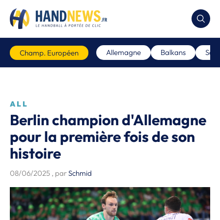
Allemagne
Balkans
Scan
Champ. Européen
ALL
Berlin champion d'Allemagne
pour la première fois de son
histoire
08/06/2025
, par
Schmid