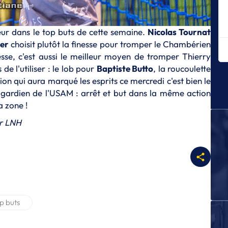
po
C
eur dans le top buts de cette semaine.
Nicolas Tournat
S
Ch
er
choisit plutôt la finesse pour tromper le Chambérien
l'
esse, c'est aussi le meilleur moyen de tromper Thierry
de l'utiliser : le lob pour
Baptiste Butto
, la roucoulette
S
D
tion qui aura marqué les esprits ce mercredi c'est bien le
p
e gardien de l'USAM : arrêt et but dans la même action
a zone !
S
Le
r
LNH
St
S
Ma
l’
cl
S
Dy
p buts
S
St