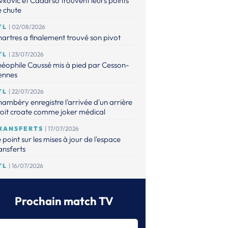
vkovic et Cadarso trouvent leurs points
 chute
TL
| 02/08/2026
artres a finalement trouvé son pivot
TL
| 23/07/2026
éophile Caussé mis à pied par Cesson-
ennes
TL
| 22/07/2026
ambéry enregistre l'arrivée d'un arrière
oit croate comme joker médical
RANSFERTS
| 17/07/2026
 point sur les mises à jour de l'espace
ansferts
TL
| 16/07/2026
éophile Caussé placé en détention
ovisoire pour des faits de violences
bituelles et viol sur sa compagne
Prochain match TV
TL
| 16/07/2026
ilherme Borges rejoint le FC Porto et ne