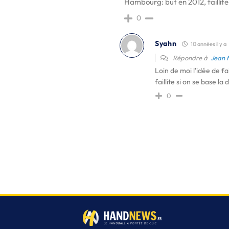
Hambourg: but en 2012, faillite 
0
Syahn
10 années il y a
Répondre à
Jean 
Loin de moi l'idée de f
faillite si on se base la
0