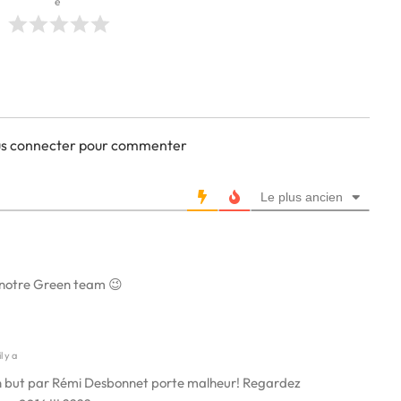
e
ous connecter pour commenter
Le plus ancien
notre Green team 😉
l y a
n but par Rémi Desbonnet porte malheur! Regardez