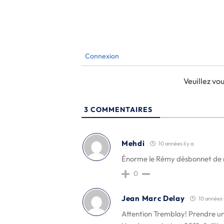
Connexion
Veuillez v
3
COMMENTAIRES
Mehdi
10 années il y a
Énorme le Rémy dèsbonnet de 
0
Jean Marc Delay
10 années i
Attention Tremblay! Prendre u