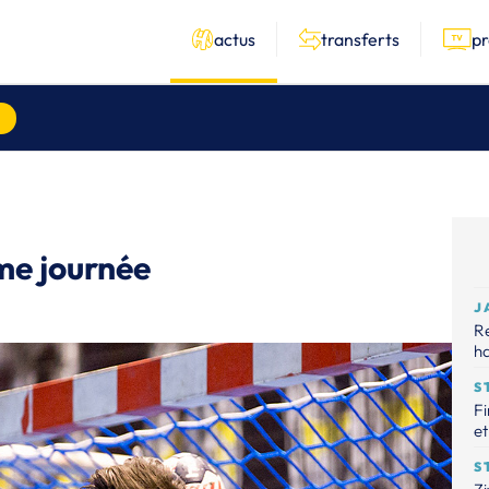
actus
transferts
p
ème journée
J
R
ha
S
Fi
et
S