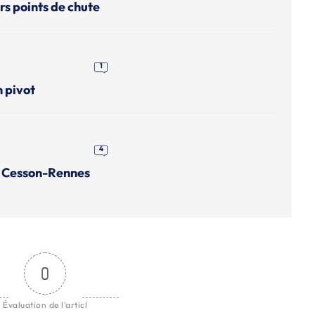
rs points de chute
1
n pivot
4
r Cesson-Rennes
0
Évaluation de l'articl