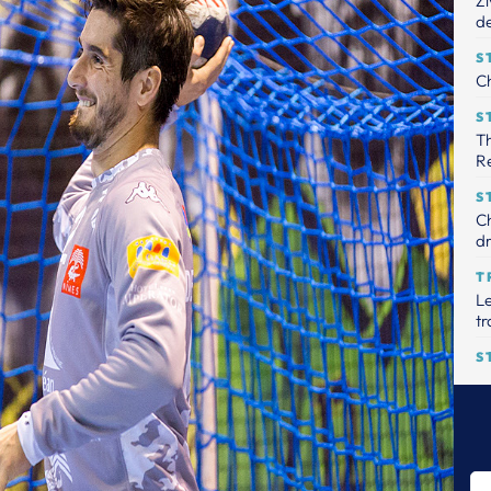
Zi
de
S
Ch
S
Th
R
S
Ch
dr
T
Le
tr
S
Th
pr
ha
S
Gu