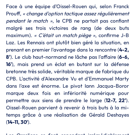
Face à une équipe d'Oissel-Rouen qui, selon Franck
Prouff,
« change d'option tactique assez régulièrement
pendant le match »
, le CPB ne partait pas confiant
malgré ses trois victoires de rang (de deux buts
maximum).
« C'était un match piège »
, confirme J-B
Laz. Les Rennais ont plutôt bien géré la situation, en
prenant en premier l'avantage dans la rencontre (
4-2,
8'
). Le club haut-normand ne lâche pas l'affaire (
6-6,
16'
), mais prend un éclat en butant sur la défense
bretonne très solide, véritable marque de fabrique du
CPB. L'activité d'Alexandre Vu et d'Emmanuel Marty
dans l'axe est énorme. Le pivot Iann Jacqua-Boror
marque deux fois en infériorité numérique pour
permettre aux siens de prendre le large (
12-7, 22'
).
Oissel-Rouen parvient à revenir à trois buts à la mi-
temps grâce à une réalisation de Gérald Deshayes
(
14-11, 30'
).