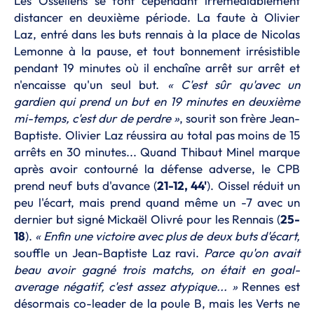
Les Osseliens se font cependant irrémédiablement
distancer en deuxième période. La faute à Olivier
Laz, entré dans les buts rennais à la place de Nicolas
Lemonne à la pause, et tout bonnement irrésistible
pendant 19 minutes où il enchaîne arrêt sur arrêt et
n'encaisse qu'un seul but.
« C'est sûr qu'avec un
gardien qui prend un but en 19 minutes en deuxième
mi-temps, c'est dur de perdre »
, sourit son frère Jean-
Baptiste. Olivier Laz réussira au total pas moins de 15
arrêts en 30 minutes... Quand Thibaut Minel marque
après avoir contourné la défense adverse, le CPB
prend neuf buts d'avance (
21-12, 44'
). Oissel réduit un
peu l'écart, mais prend quand même un -7 avec un
dernier but signé Mickaël Olivré pour les Rennais (
25-
18
).
« Enfin une victoire avec plus de deux buts d'écart,
souffle un Jean-Baptiste Laz ravi.
Parce qu'on avait
beau avoir gagné trois matchs, on était en goal-
average négatif, c'est assez atypique... »
Rennes est
désormais co-leader de la poule B, mais les Verts ne