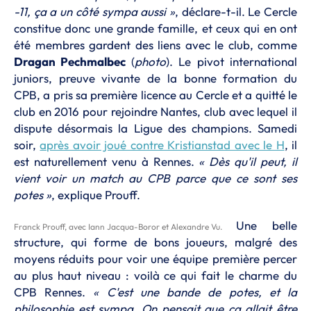
-11, ça a un côté sympa aussi »
, déclare-t-il. Le Cercle
constitue donc une grande famille, et ceux qui en ont
été membres gardent des liens avec le club, comme
Dragan Pechmalbec
(
photo
). Le pivot international
juniors, preuve vivante de la bonne formation du
CPB, a pris sa première licence au Cercle et a quitté le
club en 2016 pour rejoindre Nantes, club avec lequel il
dispute désormais la Ligue des champions. Samedi
soir,
après avoir joué contre Kristianstad avec le H
, il
est naturellement venu à Rennes.
« Dès qu'il peut, il
vient voir un match au CPB parce que ce sont ses
potes »
, explique Prouff.
Une belle
Franck Prouff, avec Iann Jacqua-Boror et Alexandre Vu.
structure, qui forme de bons joueurs, malgré des
moyens réduits pour voir une équipe première percer
au plus haut niveau : voilà ce qui fait le charme du
CPB Rennes.
« C'est une bande de potes, et la
philosophie est sympa. On pensait que ça allait être