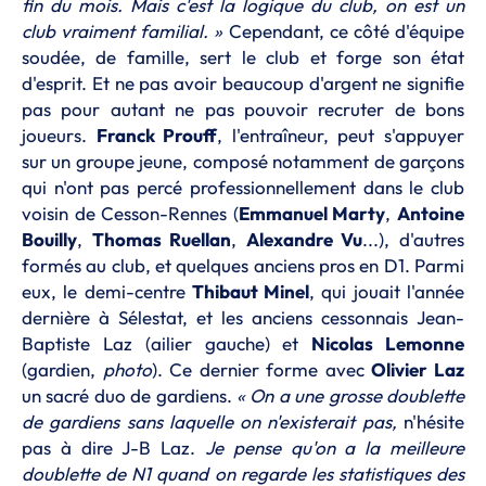
fin du mois. Mais c'est la logique du club, on est un
club vraiment familial. »
Cependant, ce côté d'équipe
soudée, de famille, sert le club et forge son état
d'esprit. Et ne pas avoir beaucoup d'argent ne signifie
pas pour autant ne pas pouvoir recruter de bons
joueurs.
Franck Prouff
, l'entraîneur, peut s'appuyer
sur un groupe jeune, composé notamment de garçons
qui n'ont pas percé professionnellement dans le club
voisin de Cesson-Rennes (
Emmanuel Marty
,
Antoine
Bouilly
,
Thomas Ruellan
,
Alexandre Vu
...), d'autres
formés au club, et quelques anciens pros en D1. Parmi
eux, le demi-centre
Thibaut Minel
, qui jouait l'année
dernière à Sélestat, et les anciens cessonnais Jean-
Baptiste Laz (ailier gauche) et
Nicolas Lemonne
(gardien,
photo
). Ce dernier forme avec
Olivier Laz
un sacré duo de gardiens.
« On a une grosse doublette
de gardiens sans laquelle on n'existerait pas,
n'hésite
pas à dire J-B Laz.
Je pense qu'on a la meilleure
doublette de N1 quand on regarde les statistiques des