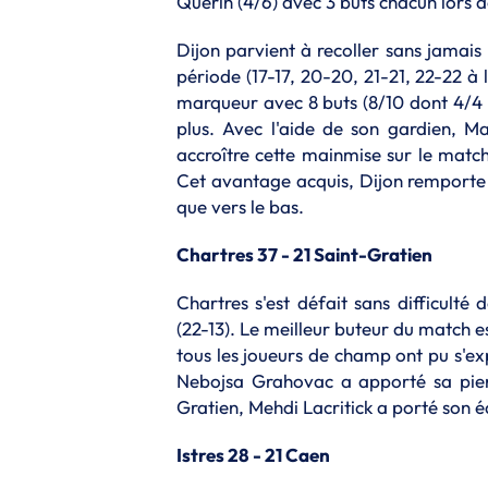
Querin (4/6) avec 3 buts chacun lors 
Dijon parvient à recoller sans jamai
période (17-17, 20-20, 21-21, 22-22 à
marqueur avec 8 buts (8/10 dont 4/4 
plus. Avec l'aide de son gardien, M
accroître cette mainmise sur le mat
Cet avantage acquis, Dijon remporte 
que vers le bas.
Chartres 37 - 21 Saint-Gratien
Chartres s'est défait sans difficult
(22-13). Le meilleur buteur du match e
tous les joueurs de champ ont pu s'
Nebojsa Grahovac a apporté sa pierr
Gratien, Mehdi Lacritick a porté son 
Istres 28 - 21 Caen