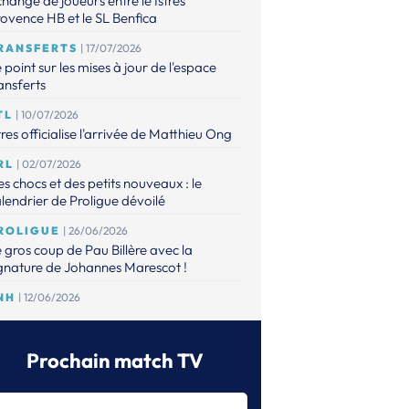
hange de joueurs entre le Istres
ovence HB et le SL Benfica
RANSFERTS
| 17/07/2026
 point sur les mises à jour de l'espace
ansferts
TL
| 10/07/2026
tres officialise l'arrivée de Matthieu Ong
RL
| 02/07/2026
s chocs et des petits nouveaux : le
lendrier de Proligue dévoilé
ROLIGUE
| 26/06/2026
 gros coup de Pau Billère avec la
gnature de Johannes Marescot !
NH
| 12/06/2026
 CNACG a validé les dossiers,
aguignan et Elite Val d'Oise accèdent à
 Proligue
Prochain match TV
RANSFERTS
| 12/06/2026
espace Transferts est à jour !