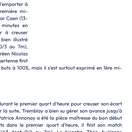
r l'emporter à
remière mi-
par Caen (13-
 minutes en
r à creuser
bien illustré
 0/3 au 7m),
tréen Nicolas
ertenne finit
uts à 100%, mais il s'est surtout exprimé en 1ère mi-
durant le premier quart d'heure pour creuser son écart
 la suite, Tremblay a bien su gérer son avance jusqu'à
 Patrice Annonay a été la pièce maîtresse du bon début
 dans le premier quart d'heure, il finit son match
7/43 dont 0/4 au 7m). Le bisontin, Théo Avelange