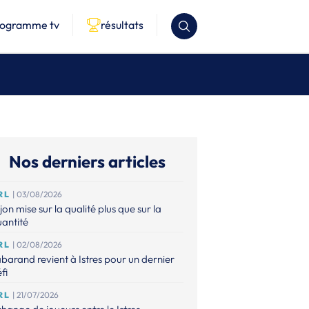
rogramme tv
résultats
Nos derniers articles
RL
| 03/08/2026
jon mise sur la qualité plus que sur la
antité
RL
| 02/08/2026
barand revient à Istres pour un dernier
fi
RL
| 21/07/2026