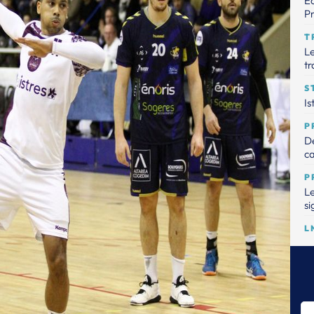
Éc
Pr
T
Le
tr
S
Is
P
De
ca
P
Le
si
L
La
Dr
la
T
L'