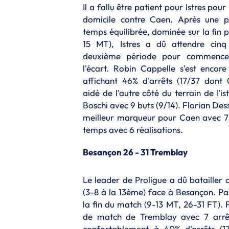
Il a fallu être patient pour Istres pou
domicile contre Caen. Après une p
temps équilibrée, dominée sur la fin 
15 MT), Istres a dû attendre cinq
deuxième période pour commence
l'écart. Robin Cappelle s'est encore 
affichant 46% d'arrêts (17/37 dont
aidé de l'autre côté du terrain de l'is
Boschi avec 9 buts (9/14). Florian Dess
meilleur marqueur pour Caen avec 7 b
temps avec 6 réalisations.
Besançon 26 - 31 Tremblay
Le leader de Proligue a dû batailler 
(3-8 à la 13ème) face à Besançon. Par
la fin du match (9-13 MT, 26-31 FT).
de match de Tremblay avec 7 arrêts
confortablement à 40% d'arrêts (1