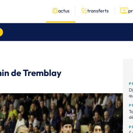
actus
transferts
p
hin de Tremblay
P
Di
qu
P
Ta
dé
P