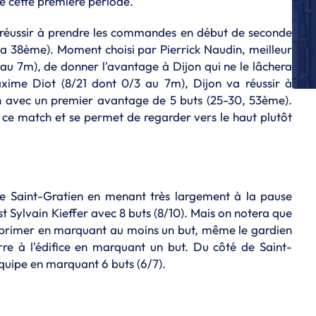
de cette première période.
P
Fi
s réussir à prendre les commandes en début de seconde
C
 la 38ème). Moment choisi par Pierrick Naudin, meilleur
P
au 7m), de donner l'avantage à Dijon qui ne le lâchera
Ap
axime Diot (8/21 dont 0/3 au 7m), Dijon va réussir à
re
ch avec un premier avantage de 5 buts (25-30, 53ème).
P
ce match et se permet de regarder vers le haut plutôt
Bi
Cr
re
L
No
é de Saint-Gratien en menant très largement à la pause
ap
st Sylvain Kieffer avec 8 buts (8/10). Mais on notera que
exprimer en marquant au moins un but, même le gardien
P
Ch
e à l'édifice en marquant un but. Du côté de Saint-
Ca
équipe en marquant 6 buts (6/7).
f