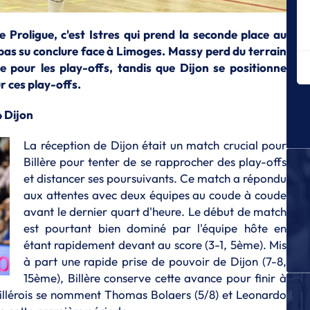
P
Ca
 Proligue, c'est Istres qui prend la seconde place au
po
pas su conclure face à Limoges. Massy perd du terrain
le pour les play-offs, tandis que Dijon se positionne
P
Iv
 ces play-offs.
av
4 Dijon
P
Iv
La réception de Dijon était un match crucial pour
se
Billère pour tenter de se rapprocher des play-offs
P
et distancer ses poursuivants. Ce match a répondu
Sa
aux attentes avec deux équipes au coude à coude
ty
avant le dernier quart d'heure. Le début de match
P
est pourtant bien dominé par l'équipe hôte en
Te
étant rapidement devant au score (3-1, 5ème). Mis
mi
po
à part une rapide prise de pouvoir de Dijon (7-8,
15ème), Billère conserve cette avance pour finir à
P
 billérois se nomment Thomas Bolaers (5/8) et Leonardo
Iv