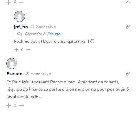
0
jpf_hb
9 années il y a
Répondre à
Pseudo
Pechmalbec et Dourte aussi qui arrivent 😉
0
Pseudo
9 années il y a
Et j’oubliais l’excellent Pechmalbec ! Avec tant de talents,
l’équipe de France se portera bien mais on ne peut pas avoir 5
pivots ende EdF …
0