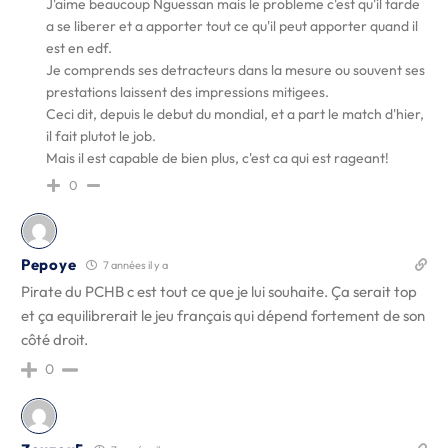
J'aime beaucoup Nguessan mais le probleme c'est qu'il tarde
a se liberer et a apporter tout ce qu'il peut apporter quand il
est en edf.
Je comprends ses detracteurs dans la mesure ou souvent ses
prestations laissent des impressions mitigees.
Ceci dit, depuis le debut du mondial, et a part le match d'hier,
il fait plutot le job.
Mais il est capable de bien plus, c'est ca qui est rageant!
0
Pepoye
7 années il y a
Pirate du PCHB c est tout ce que je lui souhaite. Ça serait top
et ça equilibrerait le jeu français qui dépend fortement de son
côté droit.
0