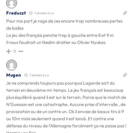
Freduczt
7 années il y a
Pour ma part je rage de ces encore trop nombreuses pertes
de balles
Le jeu des français penche trop à gauche entre 8 et 9 m
Il nous faudrait un Nedim droitier ou Olivier Nyokas
0
Mugen
7 années il y a
Je ne comprends toujours pas pourquoi Lagarde sort du
terrain en deuxième mi-temps. Le jeu français est beaucoup
plus équilibré quand il est sur le terrain. Parce que le match de
N’Guessan est une catastrophe. Aucune prise d’intervalle , de
provocation ou de un contre un. Ok il envoie de beaux tirs à 9
ou 10m mais seulement quand il est lancé. Et contre une
défense du niveau de l’Allemagne forcément ça ne passe pas !
Hormis une fois…