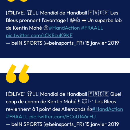
[📺LIVE] 🏆🤾‍♂️ Mondial de Handball 🇫🇷🇩🇪 Les
Bleus prennent l'avantage ! 😃👍 ➡️ Un superbe lob
de Kentin Mahé 😍
#HandAction
#FRAALL
pic.twitter.com/sCK8cuK9KF
— beIN SPORTS (@beinsports_FR)
15 janvier 2019
[📺LIVE] 🏆🤾‍♂️ Mondial de Handball 🇫🇷🇩🇪 Quel
coup de canon de Kentin Mahé !! 💥 📈 Les Bleus
reviennent à 1 point des Allemands 👍
#HandAction
#FRAALL
pic.twitter.com/ECoU146rHJ
— beIN SPORTS (@beinsports_FR)
15 janvier 2019