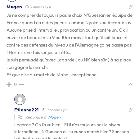
Mugen
7 années il y a
Je ne comprends toujours pas le choix N’Guessan en équipe de
France quand on a des joueurs comme Nyokas ou Accambray.
Aucune prise d’intervalle , provocation ou un contre un. Ok il
envoie de beaux tirs à 9 ou 10m mais il faut qu’il soit lancé et
contre des défenses du niveau de l’Allemagne ça ne passe pas
! Hormis une fois sur jeu arrêté…
je suis persuadé qu’avec Lagarde ( ou NK bien sûr ) à sa place
, on gagne le match.
Et que dire du match de Mahé , exceptionnel …
0
Etienne221
7 années il y a
Répondre à
Mugen
Lagarde ? On l'a vu hier… Et il n'as toujours pas le niveau
international. N'Guessan as-tu vu son match hier ? Sans son
but final, on perd le match !