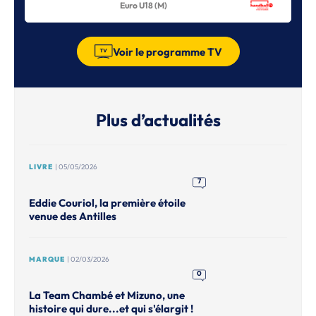
Euro U18 (M)
Voir le programme TV
Plus d’actualités
LIVRE
| 05/05/2026
7
Eddie Couriol, la première étoile
venue des Antilles
MARQUE
| 02/03/2026
0
La Team Chambé et Mizuno, une
histoire qui dure...et qui s'élargit !