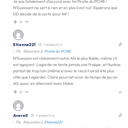
Je suis totalement d'accord avec toi Pirate du PCHB !
N'Guessant ne sert à rien et en plus il est nul ! Espérons que
DD décide de le sortir pour NK !
0
Etienne221
7 années il y a
Répondre à
Pirate du PCHB
N'Guessan est clairement notre AG le plus fiable, même s'il
est agaçant. Lagarde ne tente jamais une frappe, et Nyokas
partait de trop loin (même si avec le recul il airait été plus
utile que Lagarde). Claire pourrait avoir du temps de jeu en
AG aussi, en alternant avec Mahé.
0
Averell
7 années il y a
Répondre à
Etienne221