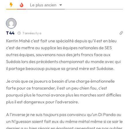
Le plus ancien
T44
7 années il y a
Kentin Mahé c’est fait une spécialité depuis qu’il est en bleu
c’est de mettre au supplice les équipes nationales de SES
autres équipes, souvenons nous des jets francs face aux
Suédois lors des précédents championnat du monde avec qui
il partage beaucoup puisque sa grand mère est Suédoise.
Je crois que ce joueurs a besoin d’une charge émotionnelle
forte pour ce transcender, il est un peu chien fou, c’est
pourquoi plus le tournoi avance plus les marches sont difficiles
plus il est dangereux pour l’adversaire.
A l’inverse je ne suis toujours pas convaincu qu’un Di Panda ou
un N’guessan soient fait eux du même métal même si ce soir le
dernier a su bien réagir en égalisant cependant ne pas oublier