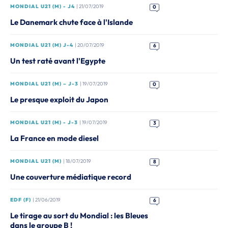
MONDIAL U21 (M) - J4
| 21/07/2019
0
Le Danemark chute face à l'Islande
MONDIAL U21 (M) J-4
| 20/07/2019
6
Un test raté avant l'Egypte
MONDIAL U21 (M) – J-3
| 19/07/2019
0
Le presque exploit du Japon
MONDIAL U21 (M) - J-3
| 19/07/2019
3
La France en mode diesel
MONDIAL U21 (M)
| 18/07/2019
8
Une couverture médiatique record
EDF (F)
| 21/06/2019
6
Le tirage au sort du Mondial : les Bleues
dans le groupe B !