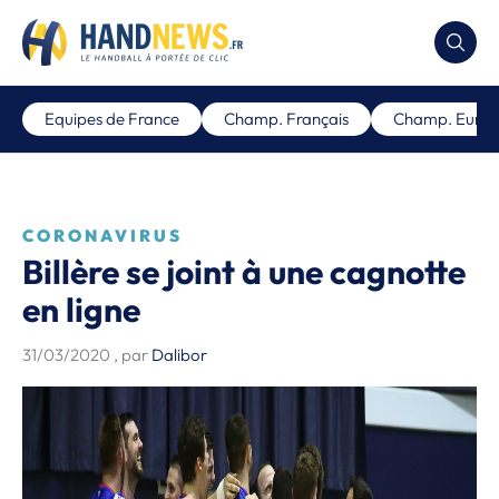
Equipes de France
Champ. Français
Champ. Euro
CORONAVIRUS
Billère se joint à une cagnotte
en ligne
31/03/2020
, par
Dalibor