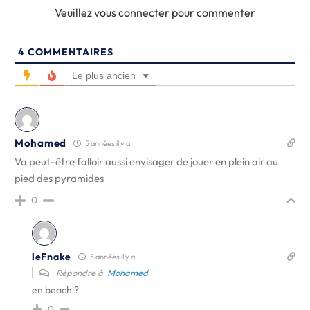
Veuillez vous connecter pour commenter
4
COMMENTAIRES
Le plus ancien
Mohamed
5 années il y a
Va peut-être falloir aussi envisager de jouer en plein air au
pied des pyramides
0
leFnake
5 années il y a
Répondre à
Mohamed
en beach ?
0