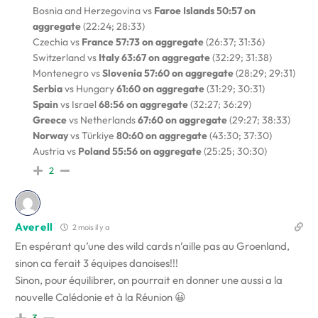
Bosnia and Herzegovina vs
Faroe Islands 50:57
on
aggregate
(22:24; 28:33)
Czechia vs
France 57:73 on aggregate
(26:37; 31:36)
Switzerland vs
Italy 63:67
on aggregate
(32:29; 31:38)
Montenegro vs
Slovenia 57:60
on aggregate
(28:29; 29:31)
Serbia
vs Hungary
61:60
on aggregate
(31:29; 30:31)
Spain
vs Israel
68:56 on aggregate
(32:27; 36:29)
Greece
vs Netherlands
67:60 on aggregate
(29:27; 38:33)
Norway
vs Türkiye
80:60 on aggregate
(43:30; 37:30)
Austria vs
Poland 55:56 on aggregate
(25:25; 30:30)
2
Averell
2 mois il y a
En espérant qu’une des wild cards n’aille pas au Groenland,
sinon ca ferait 3 équipes danoises!!!
Sinon, pour équilibrer, on pourrait en donner une aussi a la
nouvelle Calédonie et à la Réunion 😀