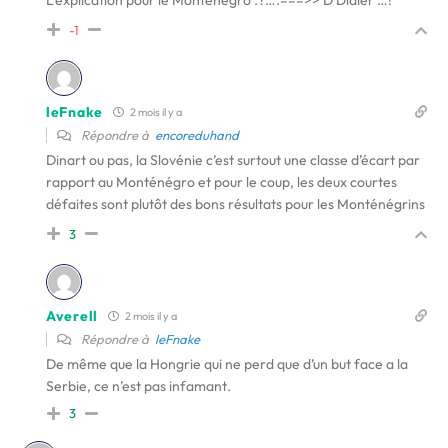
L’explication pour le Monténégro .?….===>> D Didier …!
-1
leFnake
2 mois il y a
Répondre à
encoreduhand
Dinart ou pas, la Slovénie c’est surtout une classe d’écart par
rapport au Monténégro et pour le coup, les deux courtes
défaites sont plutôt des bons résultats pour les Monténégrins
3
Averell
2 mois il y a
Répondre à
leFnake
De même que la Hongrie qui ne perd que d’un but face a la
Serbie, ce n’est pas infamant.
3