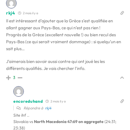
rkj4
2 mois il y a
Il est intéressant d’ajouter que la Grèce s’est qualifiée en
allant gagner aux Pays-Bas, ce qui n’est pas rien !
Progrès de la Grèce (excellent nouvelle !) ou bien recul des
Pays-Bas (ce qui serait vraiment dommage) : si quelqu’un en
sait plus…
J’aimerais bien savoir aussi contre qui ont joué les les
différents qualifiés. Je vais chercher l’info.
3
encoreduhand
2 mois il y a
Répondre à
rkj4
Site ihf ..
Slovakia vs
North Macedonia 47:69
on aggregate
(24:31;
23:38)