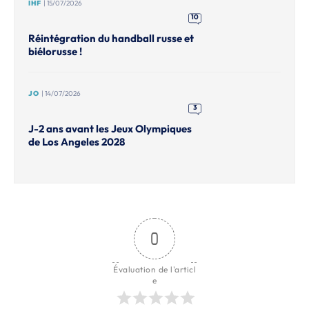
IHF
| 15/07/2026
10
Réintégration du handball russe et
biélorusse !
JO
| 14/07/2026
3
J-2 ans avant les Jeux Olympiques
de Los Angeles 2028
0
Évaluation de l'articl
e