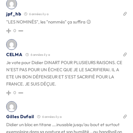
jpf_hb
6 années il y a
"LES NOMINÉS", les "nommés" ça suffira 😉
0
CELMA
6 années il y a
Je vote pour Didier DINART POUR PLUSIEURS RAISONS. CE
N’EST PAS POUR UN ÉCHEC QUE JE LE SACRIFIERAI. IL A
ETE UN BON DÉFENSEUR ET S’EST SACRIFIÉ POUR LA
FRANCE. JE SUIS DÉÇUE.
0
Gilles Dufail
6 années il y a
Didier un bloc en titane ….inusable jusqu’au bout et surtout
exemplaire dans sa posture et son humilité …au handball on