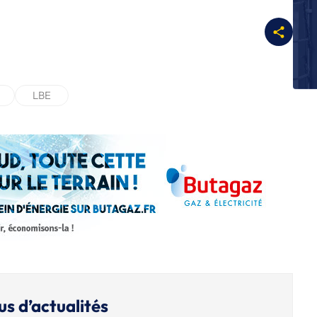
L
St
m
L
Sa
c
LBE
L
Br
L
Br
eu
us d’actualités