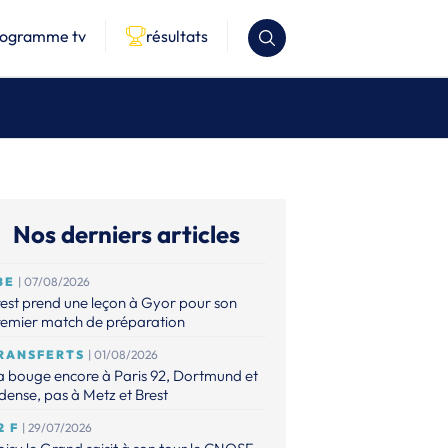
rogramme tv
résultats
Nos derniers articles
BE
| 07/08/2026
est prend une leçon à Gyor pour son
remier match de préparation
RANSFERTS
| 01/08/2026
 bouge encore à Paris 92, Dortmund et
ense, pas à Metz et Brest
2 F
| 29/07/2026