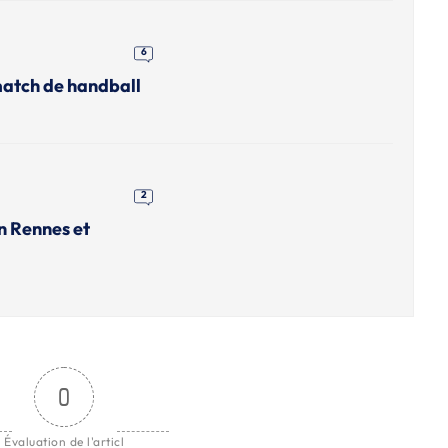
6
match de handball
2
n Rennes et
0
Évaluation de l'articl