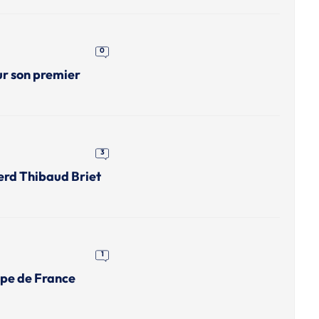
0
ur son premier
3
erd Thibaud Briet
1
upe de France