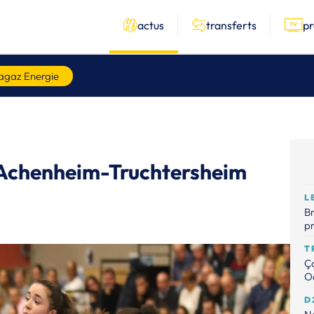
actus
transferts
p
agaz Energie
 Achenheim-Truchtersheim
L
Br
p
T
Ça
Od
D