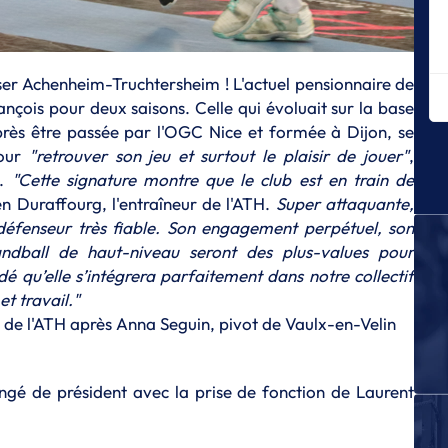
L
Br
re
L
iser Achenheim-Truchtersheim ! L'actuel pensionnaire de
Le
çois pour deux saisons. Celle qui évoluait sur la base
rès être passée par l'OGC Nice et formée à Dijon, se
L
La
pour
"retrouver son jeu et surtout le plaisir de jouer"
,
ma
é.
"Cette signature montre que le club est en train de
en Duraffourg, l'entraîneur de l'ATH.
Super attaquante,
L
Me
éfenseur très fiable.
Son engagement perpétuel, son
ndball de haut-niveau seront des plus-values pour
T
dé qu’elle s’intégrera parfaitement dans notre collectif
L'
et travail."
L
 de l'ATH après Anna Seguin, pivot de Vaulx-en-Velin
Le
Tr
L
ngé de président avec la prise de fonction de Laurent
Co
fa