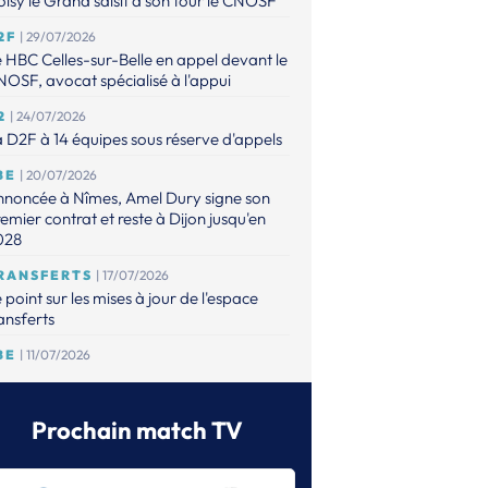
isy le Grand saisit à son tour le CNOSF
2F
| 29/07/2026
 HBC Celles-sur-Belle en appel devant le
OSF, avocat spécialisé à l'appui
2
| 24/07/2026
 D2F à 14 équipes sous réserve d'appels
BE
| 20/07/2026
nnoncée à Nîmes, Amel Dury signe son
emier contrat et reste à Dijon jusqu'en
028
RANSFERTS
| 17/07/2026
 point sur les mises à jour de l'espace
ansferts
BE
| 11/07/2026
fia Hvenfelt complète l'effectif brestois
FH
| 06/07/2026
Prochain match TV
 LBE est complète, la D2F encore dans
attente de possibles appels