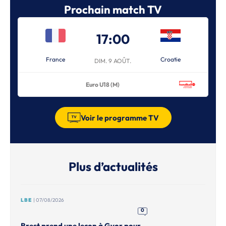
Prochain match TV
17:00
France
Croatie
DIM. 9 AOÛT.
Euro U18 (M)
Voir le programme TV
Plus d’actualités
LBE
| 07/08/2026
0
Brest prend une leçon à Gyor pour