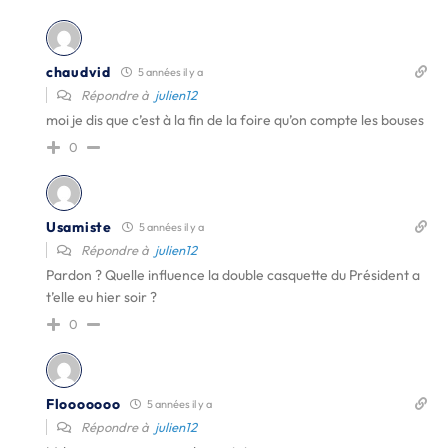
chaudvid
5 années il y a
Répondre à
julien12
moi je dis que c’est à la fin de la foire qu’on compte les bouses
0
Usamiste
5 années il y a
Répondre à
julien12
Pardon ? Quelle influence la double casquette du Président a
t’elle eu hier soir ?
0
Flooooooo
5 années il y a
Répondre à
julien12