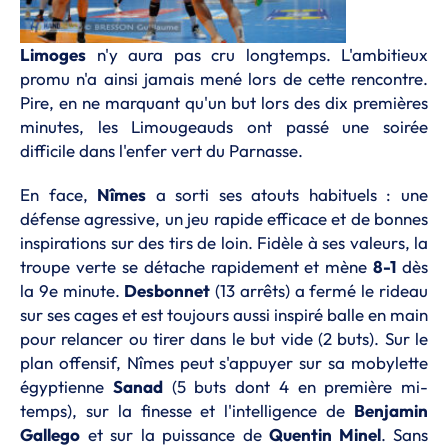
Limoges
n'y aura pas cru longtemps. L'ambitieux
promu n'a ainsi jamais mené lors de cette rencontre.
Pire, en ne marquant qu'un but lors des dix premières
minutes, les Limougeauds ont passé une soirée
difficile dans l'enfer vert du Parnasse.
En face,
Nîmes
a sorti ses atouts habituels : une
défense agressive, un jeu rapide efficace et de bonnes
inspirations sur des tirs de loin. Fidèle à ses valeurs, la
troupe verte se détache rapidement et mène
8-1
dès
la 9e minute.
Desbonnet
(13 arrêts) a fermé le rideau
sur ses cages et est toujours aussi inspiré balle en main
pour relancer ou tirer dans le but vide (2 buts). Sur le
plan offensif, Nîmes peut s'appuyer sur sa mobylette
égyptienne
Sanad
(5 buts dont 4 en première mi-
temps), sur la finesse et l'intelligence de
Benjamin
Gallego
et sur la puissance de
Quentin Minel
. Sans