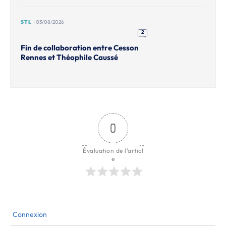
STL
| 03/08/2026
2
Fin de collaboration entre Cesson
Rennes et Théophile Caussé
0
Évaluation de l'articl
e
Connexion