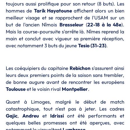
toujours aussi prolifique pour son retour (8 buts). Les
hommes de
Tarik Hayatoune
affichent alors un bien
meilleur visage et se rapprochent de l'USAM sur un
but de l'ancien Nîmois
Brasseleur
(
22-18 à la 48e
).
Mais la course-poursuite s'arrête là. Nîmes reprend la
main et conclut avec vigueur sa première réception,
avec notamment 3 buts du jeune
Tesio (31-23)
.
Les coéquipiers du capitaine
Rebichon
s'assurent ainsi
leurs deux premiers points de la saison sans trembler,
de bonne augure avant de rencontrer les européens
Toulouse
et le voisin rival
Montpellier
.
Quant à Limoges, malgré le début de match
catastrophique, tout n'est pas à jeter. Les cadres
Gajic
,
Andreu
et
Idrissi
ont été performants et
quelques belles promesses ont été aperçues, avec
notamment le virevoltant
Lumbroso
.