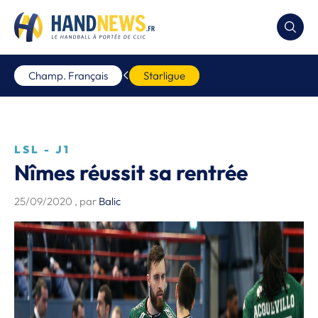
Champ. Français
Starligue
LSL - J1
Nîmes réussit sa rentrée
25/09/2020
, par
Balic