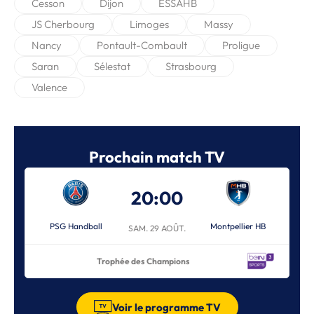
Cesson
Dijon
ESSAHB
JS Cherbourg
Limoges
Massy
Nancy
Pontault-Combault
Proligue
Saran
Sélestat
Strasbourg
Valence
Prochain match TV
20:00
PSG Handball
Montpellier HB
SAM. 29 AOÛT.
Trophée des Champions
Voir le programme TV