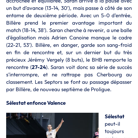
accrochée et équilibrée, Saran arrive à la pause avec
un but d’avance (13-14, 30’), mais passe à côté de son
entame de deuxième période. Avec un 5-0 d’entrée,
Billère prend le premier avantage important du
match (18-14, 38’). Saran cherche à revenir, a une balle
d’égalisation mais Adrien Canoine manque le cadre
(22-21, 53’). Billère, en danger, garde son sang-froid
en fin de rencontre et, sur un dernier but du très
précieux Jérémy Vergely (8 buts), le BHB remporte la
rencontre (
27-24
). Saran voit donc sa série de succès
s’interrompre, et ne rattrape pas Cherbourg au
classement. Les Septors se font au passage dépasser
par Billère, de nouveau septième de Proligue.
Sélestat enfonce Valence
Sélestat
peut-il
toujours