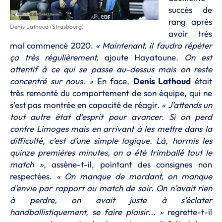
succès de
rang après
Denis Lathoud (Strasbourg)
avoir très
mal commencé 2020.
« Maintenant, il faudra répéter
ça très régulièrement,
ajoute Hayatoune.
On est
attentif à ce qui se passe au-dessus mais on reste
concentré sur nous. »
En face,
Denis Lathoud
était
très remonté du comportement de son équipe, qui ne
s’est pas montrée en capacité de réagir.
« J’attends un
tout autre état d’esprit pour avancer. Si on perd
contre Limoges mais en arrivant à les mettre dans la
difficulté, c’est d’une simple logique. Là, hormis les
quinze premières minutes, on a été trimballé tout le
match »
, assène-t-il, pointant des consignes non
respectées.
« On manque de mordant, on manque
d’envie par rapport au match de soir. On n’avait rien
à perdre, on avait juste à s’éclater
handballistiquement, se faire plaisir... »
regrette-t-il