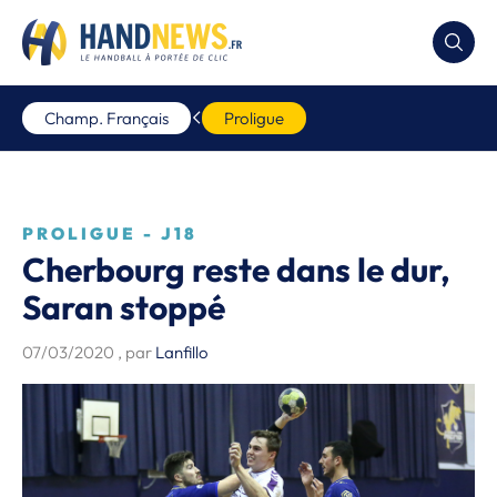
Champ. Français
Proligue
PROLIGUE - J18
Cherbourg reste dans le dur,
Saran stoppé
07/03/2020
, par
Lanfillo