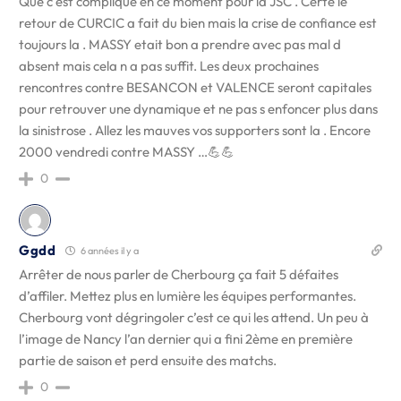
Que c est compliqué en ce moment pour la JSC . Certe le
retour de CURCIC a fait du bien mais la crise de confiance est
toujours la . MASSY etait bon a prendre avec pas mal d
absent mais cela n a pas suffit. Les deux prochaines
rencontres contre BESANCON et VALENCE seront capitales
pour retrouver une dynamique et ne pas s enfoncer plus dans
la sinistrose . Allez les mauves vos supporters sont la . Encore
2000 vendredi contre MASSY …💪💪
0
Ggdd
6 années il y a
Arrêter de nous parler de Cherbourg ça fait 5 défaites
d’affiler. Mettez plus en lumière les équipes performantes.
Cherbourg vont dégringoler c’est ce qui les attend. Un peu à
l’image de Nancy l’an dernier qui a fini 2ème en première
partie de saison et perd ensuite des matchs.
0