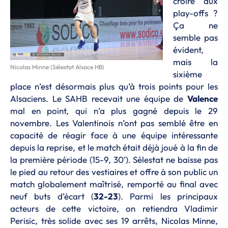
croire aux
play-offs ?
Ça ne
semble pas
évident,
mais la
Nicolas Minne (Sélestat Alsace HB)
sixième
place n’est désormais plus qu’à trois points pour les
Alsaciens. Le SAHB recevait une équipe de
Valence
mal en point, qui n’a plus gagné depuis le 29
novembre. Les Valentinois n’ont pas semblé être en
capacité de réagir face à une équipe intéressante
depuis la reprise, et le match était déjà joué à la fin de
la première période (15-9, 30’). Sélestat ne baisse pas
le pied au retour des vestiaires et offre à son public un
match globalement maîtrisé, remporté au final avec
neuf buts d’écart (
32-23
). Parmi les principaux
acteurs de cette victoire, on retiendra Vladimir
Perisic, très solide avec ses 19 arrêts, Nicolas Minne,