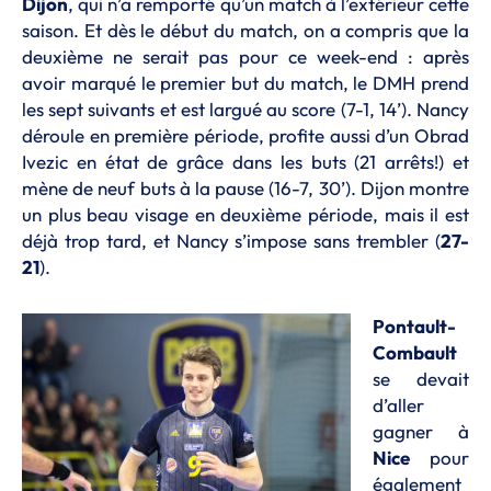
Dijon
, qui n’a remporté qu’un match à l’extérieur cette
saison. Et dès le début du match, on a compris que la
deuxième ne serait pas pour ce week-end : après
avoir marqué le premier but du match, le DMH prend
les sept suivants et est largué au score (7-1, 14’). Nancy
déroule en première période, profite aussi d’un Obrad
Ivezic en état de grâce dans les buts (21 arrêts!) et
mène de neuf buts à la pause (16-7, 30’). Dijon montre
un plus beau visage en deuxième période, mais il est
déjà trop tard, et Nancy s’impose sans trembler (
27-
21
).
Pontault-
Combault
se devait
d’aller
gagner à
Nice
pour
également