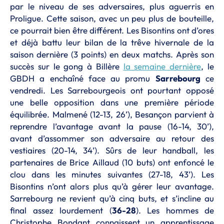
par le niveau de ses adversaires, plus aguerris en
Proligue. Cette saison, avec un peu plus de bouteille,
ce pourrait bien être différent. Les Bisontins ont d’ores
et déjà battu leur bilan de la trêve hivernale de la
saison dernière (3 points) en deux matchs. Après son
succès sur le gong à Billère
la semaine dernière
, le
GBDH a enchaîné face au promu
Sarrebourg
ce
vendredi. Les Sarrebourgeois ont pourtant opposé
une belle opposition dans une première période
équilibrée. Malmené (12-13, 26’), Besançon parvient à
reprendre l’avantage avant la pause (16-14, 30’),
avant d’assommer son adversaire au retour des
vestiaires (20-14, 34’). Sûrs de leur handball, les
partenaires de Brice Aillaud (10 buts) ont enfoncé le
clou dans les minutes suivantes (27-18, 43’). Les
Bisontins n’ont alors plus qu’à gérer leur avantage.
Sarrebourg ne revient qu’à cinq buts, et s’incline au
final assez lourdement (
36-28
). Les hommes de
Christophe Bondant connaissent un apprentissage