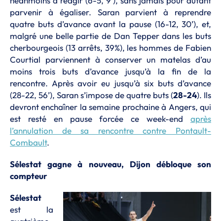
néanmoins à réagir (6-5, 9’), sans jamais pour autant
parvenir à égaliser. Saran parvient à reprendre
quatre buts d’avance avant la pause (16-12, 30’), et,
malgré une belle partie de Dan Tepper dans les buts
cherbourgeois (13 arrêts, 39%), les hommes de Fabien
Courtial parviennent à conserver un matelas d’au
moins trois buts d’avance jusqu’à la fin de la
rencontre. Après avoir eu jusqu’à six buts d’avance
(28-22, 56’), Saran s’impose de quatre buts (
28-24
). Ils
devront enchaîner la semaine prochaine à Angers, qui
est resté en pause forcée ce week-end
après
l’annulation de sa rencontre contre Pontault-
Combault
.
Sélestat gagne à nouveau, Dijon débloque son
compteur
Sélestat
est la