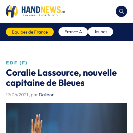
France A
Jeunes
Equipes de France
EDF (F)
Coralie Lassource, nouvelle
capitaine de Bleues
19/06/2021
, par
Dalibor