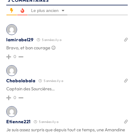
3
COMMENTAIRES
Le plus ancien
lamirabel29
5 années il y a
Bravo, et bon courage 😉
0
Chabalabala
5 années il y a
Captain des Sourcières…
0
Etienne221
5 années il y a
Je suis assez surpris que depuis tout ce temps, une Amandine