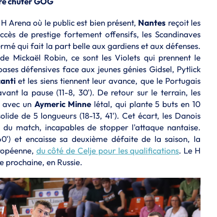
ire chuter GOG
H Arena où le public est bien présent,
Nantes
reçoit les
ccès de prestige fortement offensifs, les Scandinaves
mé qui fait la part belle aux gardiens et aux défenses.
de Mickaël Robin, ce sont les Violets qui prennent le
ases défensives face aux jeunes génies Gidsel, Pytlick
anti
et les siens tiennent leur avance, que le Portugais
vant la pause (11-8, 30'). De retour sur le terrain, les
e avec un
Aymeric Minne
létal, qui plante 5 buts en 10
ide de 5 longueurs (18-13, 41'). Cet écart, les Danois
n du match, incapables de stopper l'attaque nantaise.
60') et encaisse sa deuxième défaite de la saison, la
uropéenne,
du côté de Celje pour les qualifications
. Le H
e prochaine, en Russie.