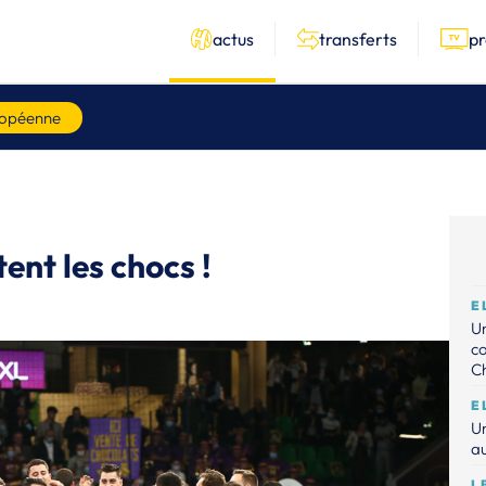
actus
transferts
p
ropéenne
ent les chocs !
E
Un
c
C
E
Un
au
L