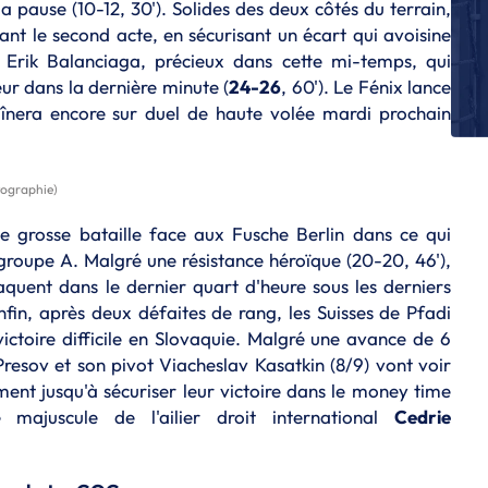
la pause (10-12, 30'). Solides des deux côtés du terrain,
E
rant le second acte, en sécurisant un écart qui avoisine
D
pu
t Erik Balanciaga, précieux dans cette mi-temps, qui
eur dans la dernière minute (
24-26
, 60'). Le Fénix lance
E
aînera encore sur duel de haute volée mardi prochain
Th
fi
E
tographie)
Le
w
ne grosse bataille face aux Fusche Berlin dans ce qui
L
groupe A. Malgré une résistance héroïque (20-20, 46'),
Li
raquent dans le dernier quart d'heure sous les derniers
êt
fin, après deux défaites de rang, les Suisses de Pfadi
E
ictoire difficile en Slovaquie. Malgré une avance de 6
Cl
Presov et son pivot Viacheslav Kasatkin (8/9) vont voir
di
ment jusqu'à sécuriser leur victoire dans le money time
fa
majuscule de l'ailier droit international
Cedrie