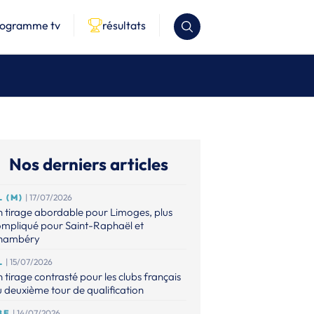
rogramme tv
résultats
Nos derniers articles
L (M)
| 17/07/2026
 tirage abordable pour Limoges, plus
ompliqué pour Saint-Raphaël et
hambéry
L
| 15/07/2026
 tirage contrasté pour les clubs français
 deuxième tour de qualification
BE
| 14/07/2026