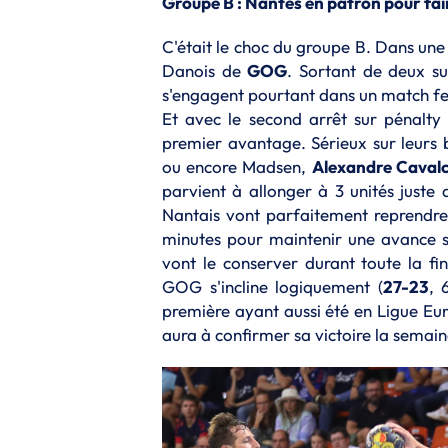
Groupe B : Nantes en patron pour fa
C'était le choc du groupe B. Dans une 
Danois de
GOG
. Sortant de deux su
s'engagent pourtant dans un match fer
Et avec le second arrêt sur pénalty 
premier avantage. Sérieux sur leurs b
ou encore Madsen,
Alexandre Cavalc
parvient à allonger à 3 unités juste a
Nantais vont parfaitement reprendr
minutes pour maintenir une avance sol
vont le conserver durant toute la fi
GOG s'incline logiquement (
27-23
, 
première ayant aussi été en Ligue E
aura à confirmer sa victoire la semain