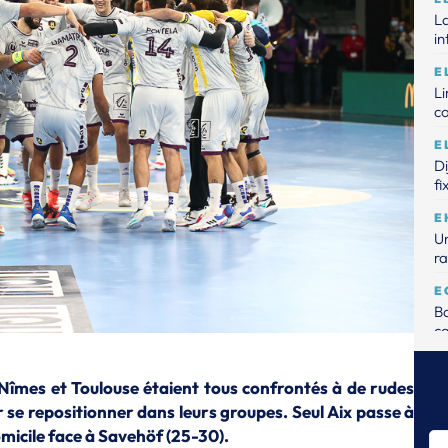
La
in
E
L
c
E
D
fi
E
Un
ra
E
Ba
ca
E
Me
 Nîmes et Toulouse étaient tous confrontés à de rudes
de
 se repositionner dans leurs groupes. Seul Aix passe à
omicile face à Savehöf (25-30).
E