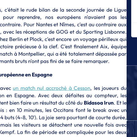
Mo
 c'était le rude bilan de la seconde journée de Ligue
E
 pour reprendre, nos européens n'avaient pas les
Me
u contraire. Pour Nantes et Nîmes, c'est au contraire aux
Ki
re, avec les réceptions de GOG et du Sporting Lisbonne.
E
hez Berlin et Plock, c'est encore un voyage périlleux qui
Mo
ctoire précieuse à la clef. C'est finalement Aix, équipe
L
atch à Montpellier, qui a été totalement dépassée par
Ju
ants bruts n'ont pas fini de se faire remarquer.
sa
 européenne en Espagne
E
Di
c
, avec
un match nul accroché à Cesson
, les joueurs du
n en Espagne. Avec deux défaites au compteur, les
E
nt bien faire un résultat du côté du
Bidasoa Irun
. Et le
Sé
in
s : en 10 minutes, les Occitans font le break avec un
4 buts (4-8, 10'). La joie sera pourtant de courte durée,
E
mais les visiteurs se détachent une nouvelle fois avec
Th
rê
Kempf. La fin de période est compliquée pour les deux