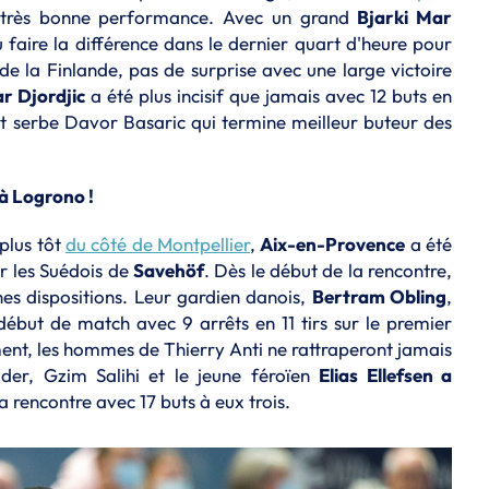
e très bonne performance. Avec un grand
Bjarki Mar
 faire la différence dans le dernier quart d'heure pour
de la Finlande, pas de surprise avec une large victoire
r Djordjic
a été plus incisif que jamais avec 12 buts en
ivot serbe Davor Basaric qui termine meilleur buteur des
à Logrono !
plus tôt
du côté de Montpellier
,
Aix-en-Provence
a été
r les Suédois de
Savehöf
. Dès le début de la rencontre,
es dispositions. Leur gardien danois,
Bertram Obling
,
début de match avec 9 arrêts en 11 tirs sur le premier
ment, les hommes de Thierry Anti ne rattraperont jamais
oder, Gzim Salihi et le jeune féroïen
Elias Ellefsen a
la rencontre avec 17 buts à eux trois.