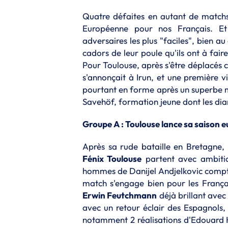
Quatre défaites en autant de matchs,
Européenne pour nos Français. Et
adversaires les plus "faciles", bien a
cadors de leur poule qu'ils ont à fai
Pour Toulouse, après s'être déplacés c
s'annonçait à Irun, et une première vi
pourtant en forme après un superbe m
Savehöf, formation jeune dont les diam
Groupe A : Toulouse lance sa saison
Après sa rude bataille en Bretagne
Fénix Toulouse
partent avec ambitio
hommes de Danijel Andjelkovic compte
match s'engage bien pour les Françai
Erwin Feutchmann
déjà brillant avec 
avec un retour éclair des Espagnols, 
notamment 2 réalisations d'Edouard 