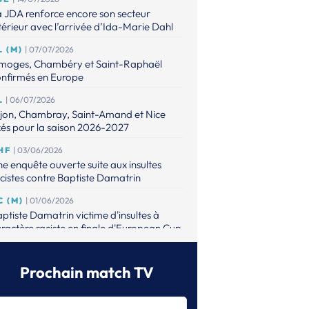
 JDA renforce encore son secteur
térieur avec l’arrivée d’Ida-Marie Dahl
L (M)
| 07/07/2026
imoges, Chambéry et Saint-Raphaël
onfirmés en Europe
L
| 06/07/2026
ijon, Chambray, Saint-Amand et Nice
xés pour la saison 2026-2027
HF
| 03/06/2026
e enquête ouverte suite aux insultes
cistes contre Baptiste Damatrin
C (M)
| 01/06/2026
ptiste Damatrin victime d'insultes à
ractère raciste en finale d'European Cup
L (M)
| 31/05/2026
lsungen s’offre le premier titre européen
Prochain match TV
 son histoire
L (M)
| 31/05/2026