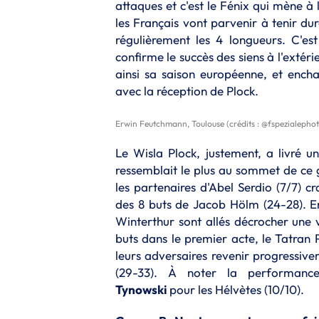
attaques et c'est le Fénix qui mène à 
les Français vont parvenir à tenir du
régulièrement les 4 longueurs. C'es
confirme le succès des siens à l'extéri
ainsi sa saison européenne, et ench
avec la réception de Plock.
Erwin Feutchmann, Toulouse (crédits : @fspezialepho
Le Wisla Plock, justement, a livré u
ressemblait le plus au sommet de ce 
les partenaires d'Abel Serdio (7/7) c
des 8 buts de Jacob Hölm (24-28). En
Winterthur sont allés décrocher une v
buts dans le premier acte, le Tatran 
leurs adversaires revenir progressive
(29-33). À noter la performance 
Tynowski
pour les Hélvètes (10/10).