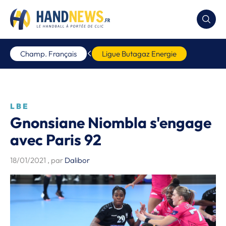
Champ. Français
Ligue Butagaz Energie
LBE
Gnonsiane Niombla s'engage
avec Paris 92
18/01/2021
, par
Dalibor