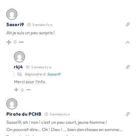
Sasori9
5 années il y a
Ah je suis un peu surpris !
0
rkj4
5 années il y a
Répondre à
Sasori9
Merci pour l'info.
0
Pirate du PCHB
5 années il y a
Sasori9, ah ! non ! c’est un peu court, jeune homme !
On pouvait dire… Oh ! Dieu ! … bien des choses en somme…