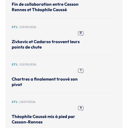
Fin de collaboration entre Cesson
Rennes et Théophile Caussé
STL
| 03/08/2026
0
Zivkovic et Cadarso trouvent leurs
points de chute
STL
| 02/08/2026
1
Chartres a finalement trouvé son
pivot
STL
| 23/07/2026
4
Théophile Caussé mis à pied par
Cesson-Rennes