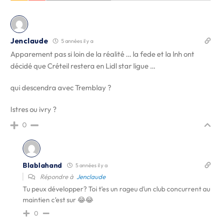
Jenclaude
5 années il y a
Apparement pas si loin de la réalité … la fede et la lnh ont
décidé que Créteil restera en Lidl star ligue …
qui descendra avec Tremblay ?
Istres ou ivry ?
0
Blablahand
5 années il y a
Répondre à
Jenclaude
Tu peux développer? Toi t’es un rageu d’un club concurrent au
maintien c’est sur 😂😂
0