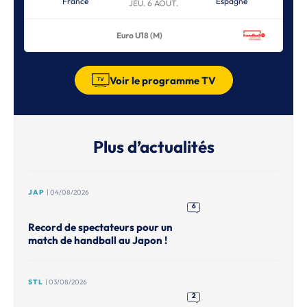
France
Espagne
JEU. 6 AOÛT.
Euro U18 (M)
Voir le programme TV
Plus d’actualités
JAP
| 04/08/2026
6
Record de spectateurs pour un
match de handball au Japon !
STL
| 03/08/2026
2