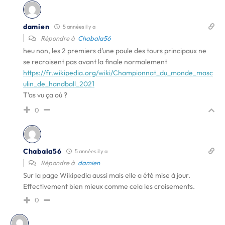
damien
5 années il y a
Répondre à
Chabala56
heu non, les 2 premiers d’une poule des tours principaux ne
se recroisent pas avant la finale normalement
https://fr.wikipedia.org/wiki/Championnat_du_monde_masc
ulin_de_handball_2021
T’as vu ça où ?
0
Chabala56
5 années il y a
Répondre à
damien
Sur la page Wikipedia aussi mais elle a été mise à jour.
Effectivement bien mieux comme cela les croisements.
0