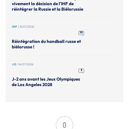
vivement la décision de l'IHF de
réintégrer la Russie et la Biélorussie
IHF
| 15/07/2026
10
Réintégration du handball russe et
biélorusse !
JO
| 14/07/2026
3
J-2 ans avant les Jeux Olympiques
de Los Angeles 2028
0