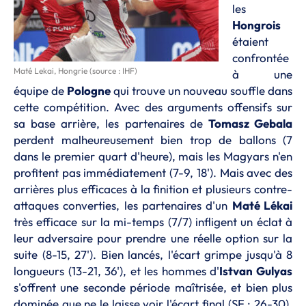
les
Hongrois
étaient
confrontée
Maté Lekai, Hongrie (source : IHF)
à une
équipe de
Pologne
qui trouve un nouveau souffle dans
cette compétition. Avec des arguments offensifs sur
sa base arrière, les partenaires de
Tomasz Gebala
perdent malheureusement bien trop de ballons (7
dans le premier quart d'heure), mais les Magyars n'en
profitent pas immédiatement (7-9, 18'). Mais avec des
arrières plus efficaces à la finition et plusieurs contre-
attaques converties, les partenaires d'un
Maté Lékai
très efficace sur la mi-temps (7/7) infligent un éclat à
leur adversaire pour prendre une réelle option sur la
suite (8-15, 27'). Bien lancés, l'écart grimpe jusqu'à 8
longueurs (13-21, 36'), et les hommes d'
Istvan Gulyas
s'offrent une seconde période maîtrisée, et bien plus
dominée que ne le laisse voir l'écart final (SF : 26-30).