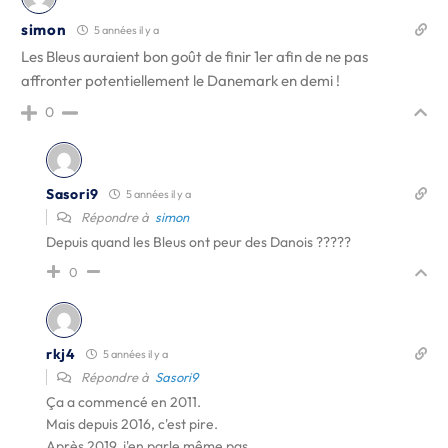
simon
5 années il y a
Les Bleus auraient bon goût de finir 1er afin de ne pas
affronter potentiellement le Danemark en demi !
0
Sasori9
5 années il y a
Répondre à
simon
Depuis quand les Bleus ont peur des Danois ?????
0
rkj4
5 années il y a
Répondre à
Sasori9
Ça a commencé en 2011.
Mais depuis 2016, c'est pire.
Après 2019, j'en parle même pas.