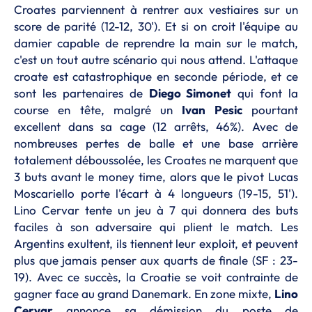
Croates parviennent à rentrer aux vestiaires sur un
score de parité (12-12, 30'). Et si on croit l'équipe au
damier capable de reprendre la main sur le match,
c'est un tout autre scénario qui nous attend. L'attaque
croate est catastrophique en seconde période, et ce
sont les partenaires de
Diego Simonet
qui font la
course en tête, malgré un
Ivan Pesic
pourtant
excellent dans sa cage (12 arrêts, 46%). Avec de
nombreuses pertes de balle et une base arrière
totalement déboussolée, les Croates ne marquent que
3 buts avant le money time, alors que le pivot Lucas
Moscariello porte l'écart à 4 longueurs (19-15, 51').
Lino Cervar tente un jeu à 7 qui donnera des buts
faciles à son adversaire qui plient le match. Les
Argentins exultent, ils tiennent leur exploit, et peuvent
plus que jamais penser aux quarts de finale (SF : 23-
19). Avec ce succès, la Croatie se voit contrainte de
gagner face au grand Danemark. En zone mixte,
Lino
Cervar
annonce sa démission du poste de