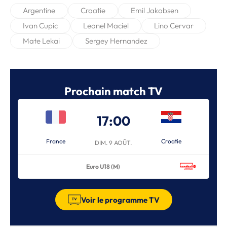
Argentine
Croatie
Emil Jakobsen
Ivan Cupic
Leonel Maciel
Lino Cervar
Mate Lekai
Sergey Hernandez
Prochain match TV
17:00
France
Croatie
DIM. 9 AOÛT.
Euro U18 (M)
Voir le programme TV