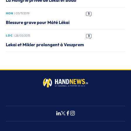
La Hongrie privée de Lékai et Bodo
HON
| 05/11/2019
5
Blessure grave pour Máté Lékai
LDC
| 28/05/2015
3
Lekai et Mikler prolongent à Veszprem