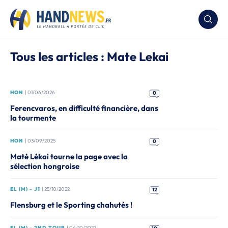
Tous les articles : Mate Lekai
HON
| 01/06/2026
0
Ferencvaros, en difficulté financière, dans
la tourmente
HON
| 03/09/2025
0
Maté Lékai tourne la page avec la
sélection hongroise
EL (M) - J1
| 25/10/2022
12
Flensburg et le Sporting chahutés !
EL (M) - 2ND TOUR
| 04/10/2022