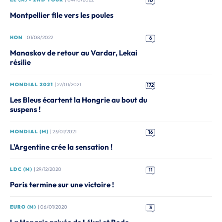
10
Montpellier file vers les poules
HON
| 01/08/2022
6
Manaskov de retour au Vardar, Lekai
résilie
MONDIAL 2021
| 27/01/2021
172
Les Bleus écartent la Hongrie au bout du
suspens !
MONDIAL (M)
| 23/01/2021
16
L'Argentine crée la sensation !
LDC (M)
| 29/12/2020
11
Paris termine sur une victoire !
EURO (M)
| 06/01/2020
3