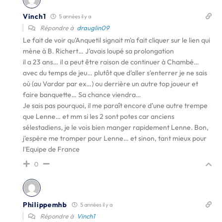
Vinch1
5 années il y a
Répondre à
drauglin09
Le fait de voir qu'Anquetil signait m'a fait cliquer sur le lien qui
mène à B. Richert… J'avais loupé sa prolongation
il a 23 ans… il a peut être raison de continuer à Chambé…
avec du temps de jeu… plutôt que d'aller s'enterrer je ne sais
où (au Vardar par ex…) ou derrière un autre top joueur et
faire banquette… Sa chance viendra…
Je sais pas pourquoi, il me paraît encore d'une autre trempe
que Lenne… et mm si les 2 sont potes car anciens
sélestadiens, je le vois bien manger rapidement Lenne. Bon,
j'espère me tromper pour Lenne… et sinon, tant mieux pour
l'Equipe de France
0
Philippemhb
5 années il y a
Répondre à
Vinch1