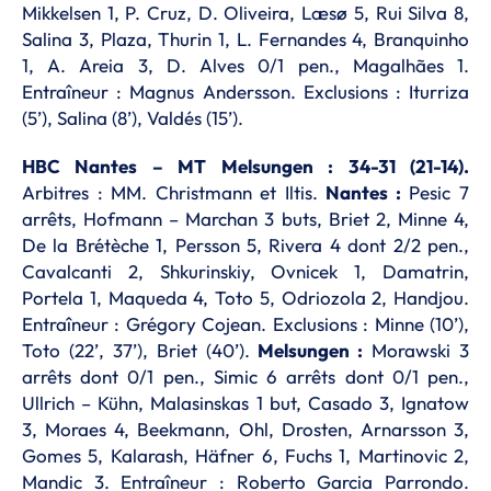
Mikkelsen 1, P. Cruz, D. Oliveira, Læsø 5, Rui Silva 8,
Salina 3, Plaza, Thurin 1, L. Fernandes 4, Branquinho
1, A. Areia 3, D. Alves 0/1 pen., Magalhães 1.
Entraîneur : Magnus Andersson. Exclusions : Iturriza
(5’), Salina (8’), Valdés (15’).
HBC Nantes – MT Melsungen : 34-31 (21-14).
Arbitres : MM. Christmann et Iltis.
Nantes :
Pesic 7
arrêts, Hofmann – Marchan 3 buts, Briet 2, Minne 4,
De la Brétèche 1, Persson 5, Rivera 4 dont 2/2 pen.,
Cavalcanti 2, Shkurinskiy, Ovnicek 1, Damatrin,
Portela 1, Maqueda 4, Toto 5, Odriozola 2, Handjou.
Entraîneur : Grégory Cojean. Exclusions : Minne (10’),
Toto (22’, 37’), Briet (40’).
Melsungen :
Morawski 3
arrêts dont 0/1 pen., Simic 6 arrêts dont 0/1 pen.,
Ullrich – Kühn, Malasinskas 1 but, Casado 3, Ignatow
3, Moraes 4, Beekmann, Ohl, Drosten, Arnarsson 3,
Gomes 5, Kalarash, Häfner 6, Fuchs 1, Martinovic 2,
Mandic 3. Entraîneur : Roberto Garcia Parrondo.