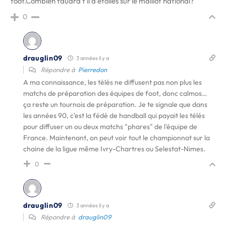
foot.Combien faudra t il d’étoiles sur le maillot national?
0
drauglin09
3 années il y a
Répondre à
Pierredon
A ma connaissance, les télés ne diffusent pas non plus les
matchs de préparation des équipes de foot, donc calmos…
ça reste un tournois de préparation. Je te signale que dans
les années 90, c'est la fédé de handball qui payait les télés
pour diffuser un ou deux matchs "phares" de l'équipe de
France. Maintenant, on peut voir tout le championnat sur la
chaine de la ligue même Ivry-Chartres ou Selestat-Nimes.
0
drauglin09
3 années il y a
Répondre à
drauglin09