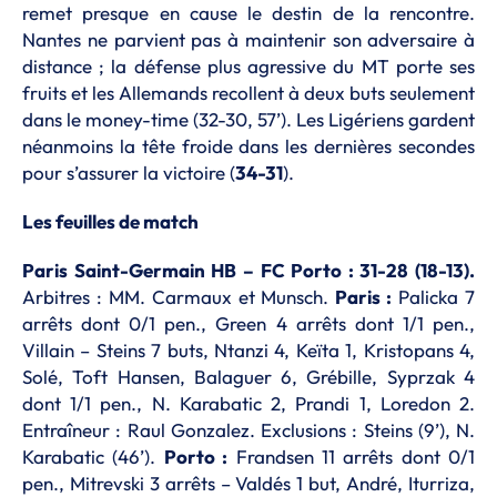
remet presque en cause le destin de la rencontre.
Nantes ne parvient pas à maintenir son adversaire à
distance ; la défense plus agressive du MT porte ses
fruits et les Allemands recollent à deux buts seulement
dans le money-time (32-30, 57’). Les Ligériens gardent
néanmoins la tête froide dans les dernières secondes
pour s’assurer la victoire (
34-31
).
Les feuilles de match
Paris Saint-Germain HB – FC Porto : 31-28 (18-13).
Arbitres : MM. Carmaux et Munsch.
Paris :
Palicka 7
arrêts dont 0/1 pen., Green 4 arrêts dont 1/1 pen.,
Villain – Steins 7 buts, Ntanzi 4, Keïta 1, Kristopans 4,
Solé, Toft Hansen, Balaguer 6, Grébille, Syprzak 4
dont 1/1 pen., N. Karabatic 2, Prandi 1, Loredon 2.
Entraîneur : Raul Gonzalez. Exclusions : Steins (9’), N.
Karabatic (46’).
Porto :
Frandsen 11 arrêts dont 0/1
pen., Mitrevski 3 arrêts – Valdés 1 but, André, Iturriza,