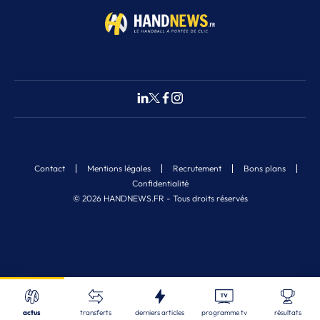
Contact
Mentions légales
Recrutement
Bons plans
Confidentialité
© 2026 HANDNEWS.FR - Tous droits réservés
Fermer
18
Nos derniers articles
Recherche
actus
transferts
derniers articles
programme tv
résultats
ALL
| 08/08/2026