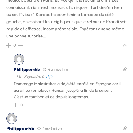
médical, c'est bien Paris. Est-ce qu'ils le réclameront ? Les
connaissant, rien n'est moins sûr. Ils risquent fort de s'en tenir
au seul “vieux” Karabatic pour tenir la baraque du côté
gauche, en croisant les doigts pour que le retour de Prandi soit
rapide et efficace. Incompréhensible. Espérons quand même
une bonne surprise…
0
Philippemhb
4 années il y a
Répondre à
rkj4
Dommage Malasinskas a déjà été enrôlé en Espagne car il
aurait pu remplacer Hansen jusqu'à la fin de la saison.
C'est un tout bon et ce depuis longtemps.
0
Philippemhb
4 années il y a