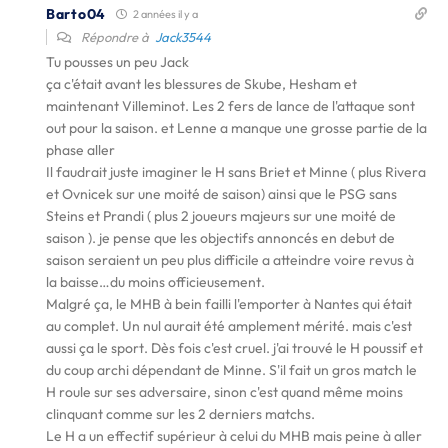
Barto04
2 années il y a
Répondre à
Jack3544
Tu pousses un peu Jack
ça c'était avant les blessures de Skube, Hesham et
maintenant Villeminot. Les 2 fers de lance de l'attaque sont
out pour la saison. et Lenne a manque une grosse partie de la
phase aller
Il faudrait juste imaginer le H sans Briet et Minne ( plus Rivera
et Ovnicek sur une moité de saison) ainsi que le PSG sans
Steins et Prandi ( plus 2 joueurs majeurs sur une moité de
saison ). je pense que les objectifs annoncés en debut de
saison seraient un peu plus difficile a atteindre voire revus à
la baisse…du moins officieusement.
Malgré ça, le MHB à bein failli l'emporter à Nantes qui était
au complet. Un nul aurait été amplement mérité. mais c'est
aussi ça le sport. Dès fois c'est cruel. j'ai trouvé le H poussif et
du coup archi dépendant de Minne. S'il fait un gros match le
H roule sur ses adversaire, sinon c'est quand même moins
clinquant comme sur les 2 derniers matchs.
Le H a un effectif supérieur à celui du MHB mais peine à aller