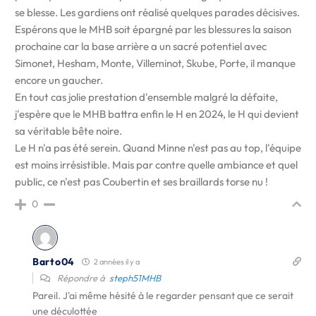
se blesse. Les gardiens ont réalisé quelques parades décisives.
Espérons que le MHB soit épargné par les blessures la saison
prochaine car la base arrière a un sacré potentiel avec
Simonet, Hesham, Monte, Villeminot, Skube, Porte, il manque
encore un gaucher.
En tout cas jolie prestation d'ensemble malgré la défaite,
j'espère que le MHB battra enfin le H en 2024, le H qui devient
sa véritable bête noire.
Le H n'a pas été serein. Quand Minne n'est pas au top, l'équipe
est moins irrésistible. Mais par contre quelle ambiance et quel
public, ce n'est pas Coubertin et ses braillards torse nu !
0
Barto04
2 années il y a
Répondre à
steph51MHB
Pareil. J'ai même hésité à le regarder pensant que ce serait
une déculottée