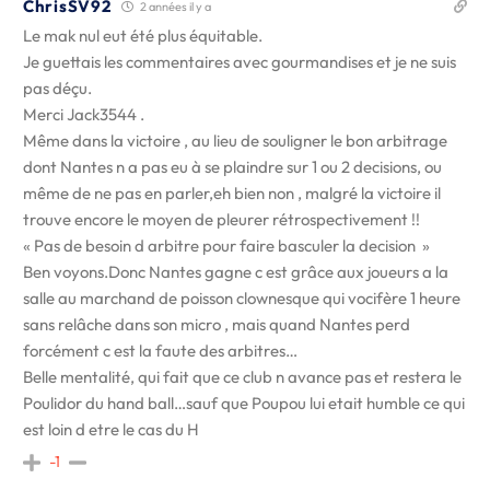
ChrisSV92
2 années il y a
Le mak nul eut été plus équitable.
Je guettais les commentaires avec gourmandises et je ne suis
pas déçu.
Merci Jack3544 .
Même dans la victoire , au lieu de souligner le bon arbitrage
dont Nantes n a pas eu à se plaindre sur 1 ou 2 decisions, ou
même de ne pas en parler,eh bien non , malgré la victoire il
trouve encore le moyen de pleurer rétrospectivement !!
« Pas de besoin d arbitre pour faire basculer la decision »
Ben voyons.Donc Nantes gagne c est grâce aux joueurs a la
salle au marchand de poisson clownesque qui vocifère 1 heure
sans relâche dans son micro , mais quand Nantes perd
forcément c est la faute des arbitres…
Belle mentalité, qui fait que ce club n avance pas et restera le
Poulidor du hand ball…sauf que Poupou lui etait humble ce qui
est loin d etre le cas du H
-1