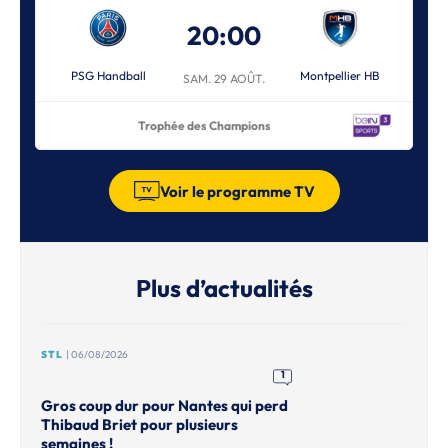
20:00
PSG Handball
Montpellier HB
SAM. 29 AOÛT.
Trophée des Champions
Voir le programme TV
Plus d’actualités
STL
| 06/08/2026
1
Gros coup dur pour Nantes qui perd
Thibaud Briet pour plusieurs
semaines !