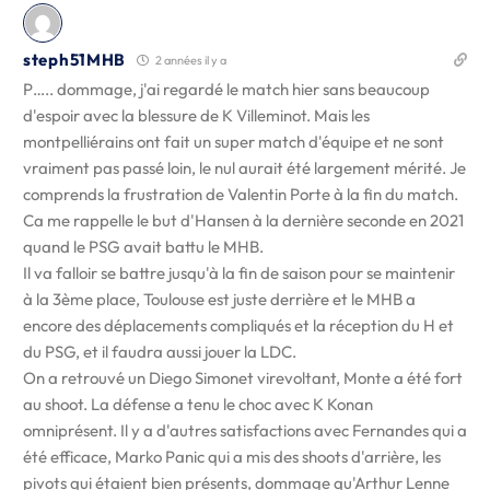
steph51MHB
2 années il y a
P….. dommage, j'ai regardé le match hier sans beaucoup
d'espoir avec la blessure de K Villeminot. Mais les
montpelliérains ont fait un super match d'équipe et ne sont
vraiment pas passé loin, le nul aurait été largement mérité. Je
comprends la frustration de Valentin Porte à la fin du match.
Ca me rappelle le but d'Hansen à la dernière seconde en 2021
quand le PSG avait battu le MHB.
Il va falloir se battre jusqu'à la fin de saison pour se maintenir
à la 3ème place, Toulouse est juste derrière et le MHB a
encore des déplacements compliqués et la réception du H et
du PSG, et il faudra aussi jouer la LDC.
On a retrouvé un Diego Simonet virevoltant, Monte a été fort
au shoot. La défense a tenu le choc avec K Konan
omniprésent. Il y a d'autres satisfactions avec Fernandes qui a
été efficace, Marko Panic qui a mis des shoots d'arrière, les
pivots qui étaient bien présents, dommage qu'Arthur Lenne