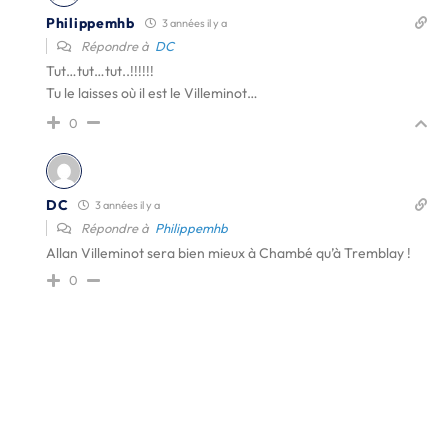
Philippemhb
3 années il y a
Répondre à
DC
Tut…tut…tut..!!!!!!
Tu le laisses où il est le Villeminot…
0
DC
3 années il y a
Répondre à
Philippemhb
Allan Villeminot sera bien mieux à Chambé qu’à Tremblay !
0