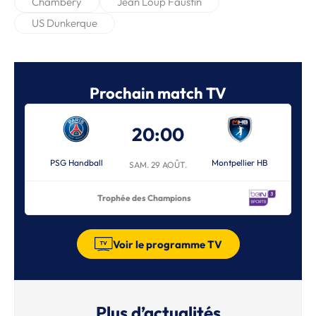
Chambéry
Jean Loup Faustin
US Dunkerque
Prochain match TV
20:00
PSG Handball
Montpellier HB
SAM. 29 AOÛT.
Trophée des Champions
Voir le programme TV
Plus d’actualités