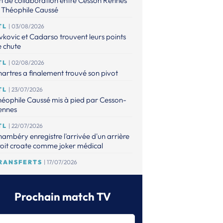
n de collaboration entre Cesson Rennes
 Théophile Caussé
TL
| 03/08/2026
vkovic et Cadarso trouvent leurs points
 chute
TL
| 02/08/2026
artres a finalement trouvé son pivot
TL
| 23/07/2026
éophile Caussé mis à pied par Cesson-
ennes
TL
| 22/07/2026
ambéry enregistre l'arrivée d'un arrière
oit croate comme joker médical
RANSFERTS
| 17/07/2026
 point sur les mises à jour de l'espace
ansferts
Prochain match TV
TL
| 16/07/2026
éophile Caussé placé en détention
ovisoire pour des faits de violences