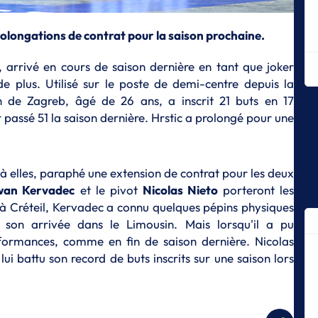
ha
S
rolongations de contrat pour la saison prochaine.
Gu
po
, arrivé en cours de saison dernière en tant que joker
C
e plus. Utilisé sur le poste de demi-centre depuis la
S
n de Zagreb, âgé de 26 ans, a inscrit 21 buts en 17
Ch
r passé 51 la saison dernière. Hrstic a prolongé pour une
l'
S
D
 à elles, paraphé une extension de contrat pour les deux
p
wan Kervadec
et le pivot
Nicolas Nieto
porteront les
S
à Créteil, Kervadec a connu quelques pépins physiques
Le
s son arrivée dans le Limousin. Mais lorsqu'il a pu
St
erformances, comme en fin de saison dernière. Nicolas
S
lui battu son record de buts inscrits sur une saison lors
Ma
l’
cl
S