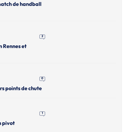
match de handball
2
n Rennes et
0
rs points de chute
1
n pivot