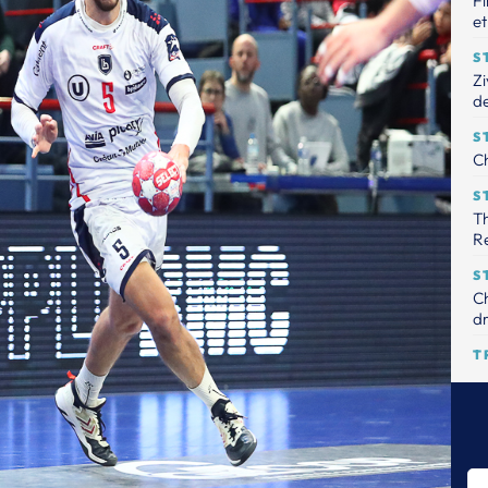
Fi
et
S
Zi
de
S
Ch
S
Th
R
S
Ch
dr
T
Le
tr
S
Th
pr