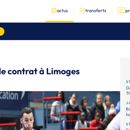
actus
transferts
p
de contrat à Limoges
S
Gr
Th
J
R
ha
S