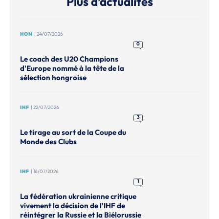
Plus d’actualités
HON
| 24/07/2026
0
Le coach des U20 Champions
d'Europe nommé à la tête de la
sélection hongroise
IHF
| 22/07/2026
3
Le tirage au sort de la Coupe du
Monde des Clubs
IHF
| 16/07/2026
1
La fédération ukrainienne critique
vivement la décision de l'IHF de
réintégrer la Russie et la Biélorussie