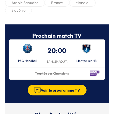
Arabie Saoudite
France
Mondial
Slovénie
Prochain match TV
20:00
PSG Handball
Montpellier HB
SAM. 29 AOÛT.
Trophée des Champions
Voir le programme TV