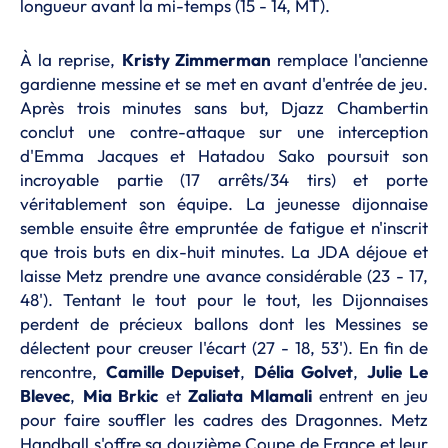
longueur avant la mi-temps (15 - 14, MT).
À la reprise,
Kristy Zimmerman
remplace l'ancienne
gardienne messine et se met en avant d'entrée de jeu.
Après trois minutes sans but, Djazz Chambertin
conclut une contre-attaque sur une interception
d'Emma Jacques et Hatadou Sako poursuit son
incroyable partie (17 arrêts/34 tirs) et porte
véritablement son équipe. La jeunesse dijonnaise
semble ensuite être empruntée de fatigue et n'inscrit
que trois buts en dix-huit minutes. La JDA déjoue et
laisse Metz prendre une avance considérable (23 - 17,
48'). Tentant le tout pour le tout, les Dijonnaises
perdent de précieux ballons dont les Messines se
délectent pour creuser l'écart (27 - 18, 53'). En fin de
rencontre,
Camille Depuiset
,
Délia Golvet
,
Julie Le
Blevec
,
Mia Brkic
et
Zaliata Mlamali
entrent en jeu
pour faire souffler les cadres des Dragonnes. Metz
Handball s'offre sa douzième Coupe de France et leur