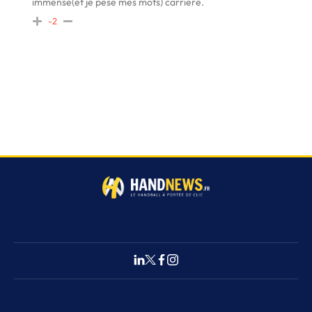
immense(et je pese mes mots) carriere.
-2