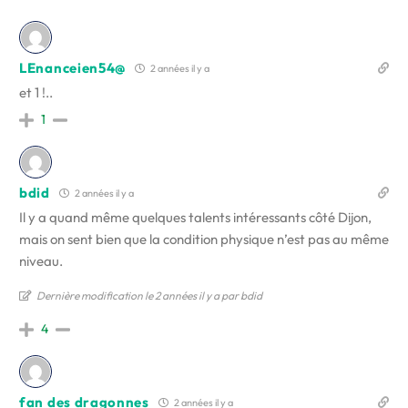
LEnanceien54@
2 années il y a
et 1 !..
1
bdid
2 années il y a
Il y a quand même quelques talents intéressants côté Dijon,
mais on sent bien que la condition physique n’est pas au même
niveau.
Dernière modification le 2 années il y a par bdid
4
fan des dragonnes
2 années il y a