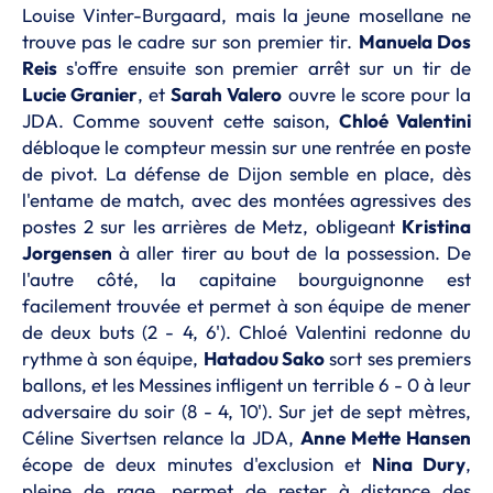
Louise Vinter-Burgaard, mais la jeune mosellane ne
trouve pas le cadre sur son premier tir.
Manuela Dos
Reis
s'offre ensuite son premier arrêt sur un tir de
Lucie Granier
, et
Sarah Valero
ouvre le score pour la
JDA. Comme souvent cette saison,
Chloé Valentini
débloque le compteur messin sur une rentrée en poste
de pivot. La défense de Dijon semble en place, dès
l'entame de match, avec des montées agressives des
postes 2 sur les arrières de Metz, obligeant
Kristina
Jorgensen
à aller tirer au bout de la possession. De
l'autre côté, la capitaine bourguignonne est
facilement trouvée et permet à son équipe de mener
de deux buts (2 - 4, 6'). Chloé Valentini redonne du
rythme à son équipe,
Hatadou Sako
sort ses premiers
ballons, et les Messines infligent un terrible 6 - 0 à leur
adversaire du soir (8 - 4, 10'). Sur jet de sept mètres,
Céline Sivertsen relance la JDA,
Anne Mette Hansen
écope de deux minutes d'exclusion et
Nina Dury
,
pleine de rage, permet de rester à distance des