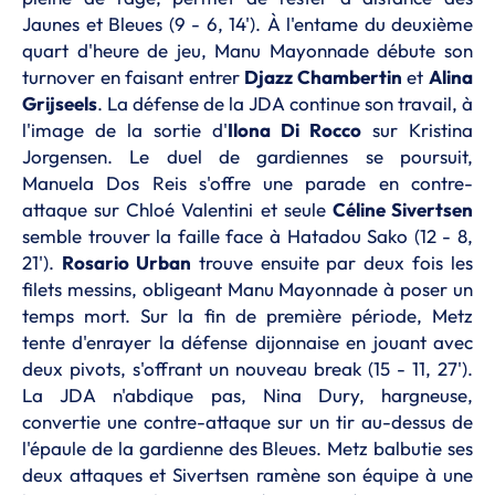
Jaunes et Bleues (9 - 6, 14'). À l'entame du deuxième
quart d'heure de jeu, Manu Mayonnade débute son
turnover en faisant entrer
Djazz Chambertin
et
Alina
Grijseels
. La défense de la JDA continue son travail, à
l'image de la sortie d'
Ilona Di Rocco
sur Kristina
Jorgensen. Le duel de gardiennes se poursuit,
Manuela Dos Reis s'offre une parade en contre-
attaque sur Chloé Valentini et seule
Céline Sivertsen
semble trouver la faille face à Hatadou Sako (12 - 8,
21').
Rosario Urban
trouve ensuite par deux fois les
filets messins, obligeant Manu Mayonnade à poser un
temps mort. Sur la fin de première période, Metz
tente d'enrayer la défense dijonnaise en jouant avec
deux pivots, s'offrant un nouveau break (15 - 11, 27').
La JDA n'abdique pas, Nina Dury, hargneuse,
convertie une contre-attaque sur un tir au-dessus de
l'épaule de la gardienne des Bleues. Metz balbutie ses
deux attaques et Sivertsen ramène son équipe à une