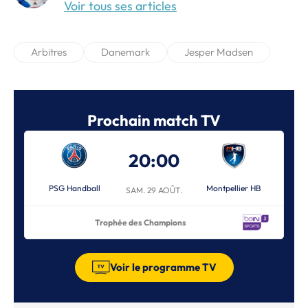
Voir tous ses articles
Arbitres
Danemark
Jesper Madsen
Prochain match TV
20:00
PSG Handball
Montpellier HB
SAM. 29 AOÛT.
Trophée des Champions
Voir le programme TV