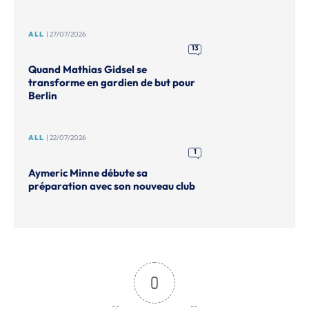
ALL
| 27/07/2026
13
Quand Mathias Gidsel se
transforme en gardien de but pour
Berlin
ALL
| 22/07/2026
1
Aymeric Minne débute sa
préparation avec son nouveau club
0